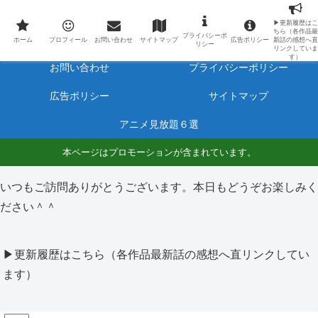
最新アニメのあらすじと感想をネタバレ有りで毎日更新しています。
▶更新履歴はこ
ちら（各作品最
プライバシーポ
ホーム
プロフィール
ホーム
プロフィール
お問い合わせ
サイトマップ
広告ポリシー
新話の感想へ直
リシー
リンクしていま
す）
お問い合わせ
プライバシーポリシー
広告ポリシー
サイトマップ
アニメ見放題６選
本ページはプロモーションが含まれています。
いつもご訪問ありがとうございます。本日もどうぞお楽しみく
ださい＾＾
▶更新履歴はこちら（各作品最新話の感想へ直リンクしてい
ます）