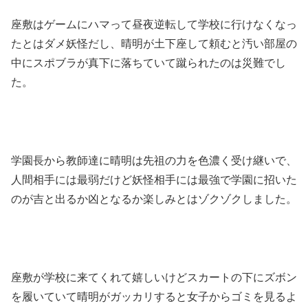
座敷はゲームにハマって昼夜逆転して学校に行けなくなっ
たとはダメ妖怪だし、晴明が土下座して頼むと汚い部屋の
中にスポブラが真下に落ちていて蹴られたのは災難でし
た。
学園長から教師達に晴明は先祖の力を色濃く受け継いで、
人間相手には最弱だけど妖怪相手には最強で学園に招いた
のが吉と出るか凶となるか楽しみとはゾクゾクしました。
座敷が学校に来てくれて嬉しいけどスカートの下にズボン
を履いていて晴明がガッカリすると女子からゴミを見るよ