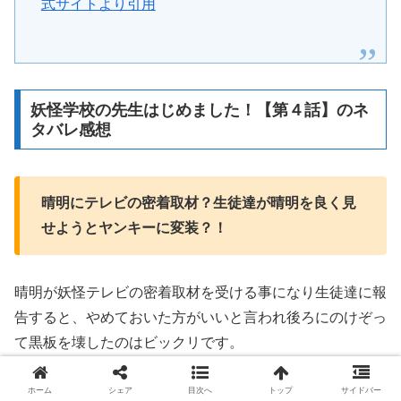
式サイトより引用
妖怪学校の先生はじめました！【第４話】のネ
タバレ感想
晴明にテレビの密着取材？生徒達が晴明を良く見
せようとヤンキーに変装？！
晴明が妖怪テレビの密着取材を受ける事になり生徒達に報
告すると、やめておいた方がいいと言われ後ろにのけぞっ
て黒板を壊したのはビックリです。
ホーム
シェア
目次へ
トップ
サイドバー
晴明は佐野からビビリのヘタレで制服フェチだから視聴者