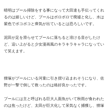
晴明はプール掃除をする事になって大田達も手伝ってくれ
るのは嬉しいけど、プールはボロボロで廃墟と化し、水は
紫色でボコボコと瘴気が出ているとは恐ろしいです。
泥田が足を滑らせてプールに落ちると溶ける音がしたけ
ど、這い上がると少女漫画風のキラキラキャラになってい
て笑えます。
狸塚がプールにいる河童に引き摺り込まれそうになり、佐
野が一撃で倒して救ったのは格好良かったです。
プールには主と呼ばれる巨大人面魚がいて秋雨が食われた
のは焦ったけど、太田が巨大化して呆気なく捕獲し、狸塚