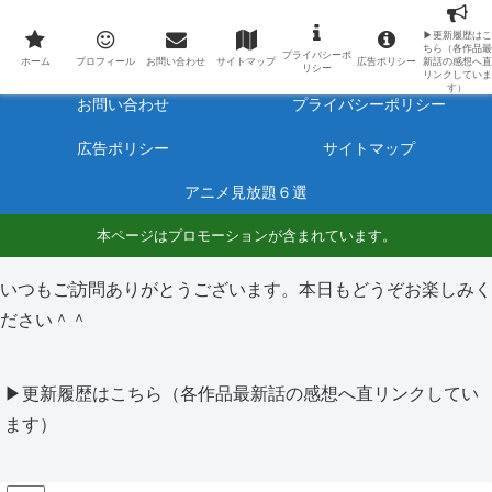
最新アニメのあらすじと感想をネタバレ有りで毎日更新しています。
▶更新履歴はこ
ちら（各作品最
プライバシーポ
ホーム
プロフィール
ホーム
プロフィール
お問い合わせ
サイトマップ
広告ポリシー
新話の感想へ直
リシー
リンクしていま
す）
お問い合わせ
プライバシーポリシー
広告ポリシー
サイトマップ
アニメ見放題６選
本ページはプロモーションが含まれています。
いつもご訪問ありがとうございます。本日もどうぞお楽しみく
ださい＾＾
▶更新履歴はこちら（各作品最新話の感想へ直リンクしてい
ます）