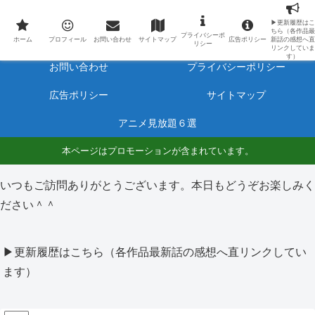
最新アニメのあらすじと感想をネタバレ有りで毎日更新しています。
▶更新履歴はこ
ちら（各作品最
プライバシーポ
ホーム
プロフィール
ホーム
プロフィール
お問い合わせ
サイトマップ
広告ポリシー
新話の感想へ直
リシー
リンクしていま
す）
お問い合わせ
プライバシーポリシー
広告ポリシー
サイトマップ
アニメ見放題６選
本ページはプロモーションが含まれています。
いつもご訪問ありがとうございます。本日もどうぞお楽しみく
ださい＾＾
▶更新履歴はこちら（各作品最新話の感想へ直リンクしてい
ます）