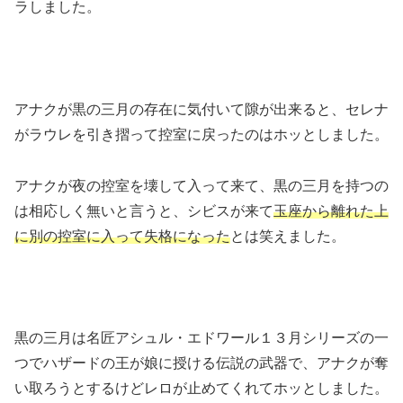
ラしました。
アナクが黒の三月の存在に気付いて隙が出来ると、セレナ
がラウレを引き摺って控室に戻ったのはホッとしました。
アナクが夜の控室を壊して入って来て、黒の三月を持つの
は相応しく無いと言うと、シビスが来て
玉座から離れた上
に別の控室に入って失格になった
とは笑えました。
黒の三月は名匠アシュル・エドワール１３月シリーズの一
つでハザードの王が娘に授ける伝説の武器で、アナクが奪
い取ろうとするけどレロが止めてくれてホッとしました。