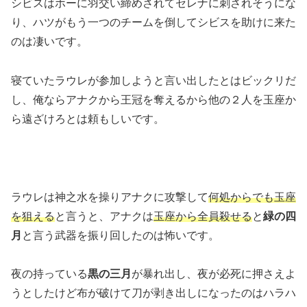
シビスはホーに羽交い締めされてセレナに刺されそうにな
り、ハツがもう一つのチームを倒してシビスを助けに来た
のは凄いです。
寝ていたラウレが参加しようと言い出したとはビックリだ
し、俺ならアナクから王冠を奪えるから他の２人を玉座か
ら遠ざけろとは頼もしいです。
ラウレは神之水を操りアナクに攻撃して
何処からでも玉座
を狙える
と言うと、アナクは
玉座から全員殺せる
と
緑の四
月
と言う武器を振り回したのは怖いです。
夜の持っている
黒の三月
が暴れ出し、夜が必死に押さえよ
うとしたけど布が破けて刀が剥き出しになったのはハラハ