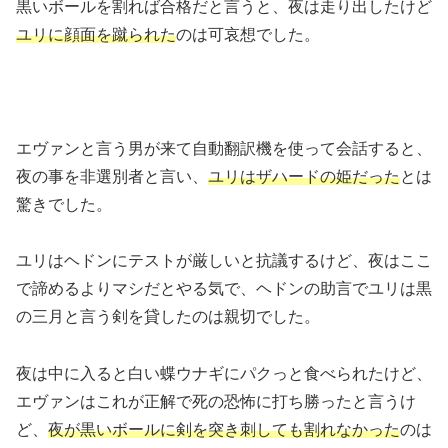
黒いボールを割れば合格だと言うと、夜は走り出したけど
ユリに顔面を蹴られた
のは可哀想でした。
エヴァンと言う男が来て自動翻訳機を使って会話すると、
夜の事を非選別者と言い、
ユリはザハードの姫だった
とは
驚きでした。
ユリはヘドンにテストが厳しいと抗議するけど、夜はここ
で諦めるよりマシだとやる気で、ヘドンの助言でユリは黒
の三月と言う剣を貸したのは親切でした。
夜は中に入ると白い蝶ウナギにパクっと食べられたけど、
エヴァンはこれが正解で死の恐怖に打ち勝ったと言うけ
ど、
夜が黒いボールに剣を突き刺しても割れなかった
のは