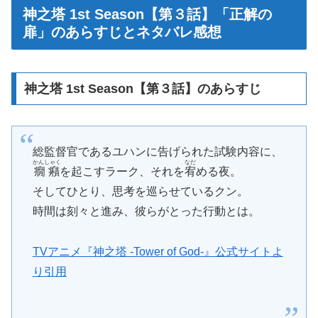
神之塔 1st Season【第３話】「正解の
扉」のあらすじとネタバレ感想
神之塔 1st Season【第３話】のあらすじ
総監督官であるユハンに告げられた試験内容に、
かんしゃく
なだ
癇癪
を起こすラーク、それを
宥
める夜。
そしてひとり、思考を巡らせているクン。
時間は刻々と進み、彼らがとった行動とは。
TVアニメ『神之塔 -Tower of God-』公式サイトよ
り引用