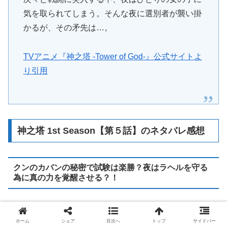
気を取られてしまう。そんな夜に選別者が襲い掛
かるが、その矛先は…。
TVアニメ『神之塔 -Tower of God-』公式サイトよ
り引用
神之塔 1st Season【第５話】のネタバレ感想
クンのカバンの秘密で試験は楽勝？夜はラヘルを守る
為に真の力を覚醒させる？！
クンはカバンの中から
王冠のコピーを大量に出すけど時間
ホーム
シェア
目次へ
トップ
サイドバー
が経つと消えてしまい
、選別者達は怒ってクンを狙うとラ