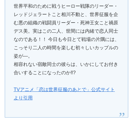
世界平和のために戦うヒーロー戦隊のリーダー・
レッドジェラートこと相川不動と、世界征服を企
む悪の組織の戦闘員リーダー・死神王女こと禍原
デス美。実はこの二人、世間には内緒で恋人同士
なのである！！ 今日も今日とて戦場の片隅には、
こっそり二人の時間を楽しむ初々しいカップルの
姿が―。
相容れない宿敵同士の彼らは、いかにしてお付き
合いすることになったのか‼?
TVアニメ「恋は世界征服のあとで」公式サイト
より引用