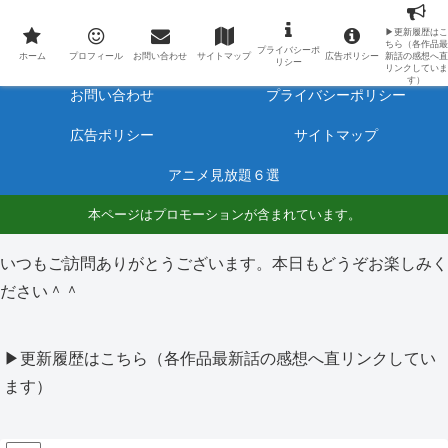
最新アニメのあらすじと感想をネタバレ有りで毎日更新しています。
▶更新履歴はこ
ちら（各作品最
プライバシーポ
ホーム
プロフィール
ホーム
プロフィール
お問い合わせ
サイトマップ
広告ポリシー
新話の感想へ直
リシー
リンクしていま
す）
お問い合わせ
プライバシーポリシー
広告ポリシー
サイトマップ
アニメ見放題６選
本ページはプロモーションが含まれています。
いつもご訪問ありがとうございます。本日もどうぞお楽しみく
ださい＾＾
▶更新履歴はこちら（各作品最新話の感想へ直リンクしてい
ます）