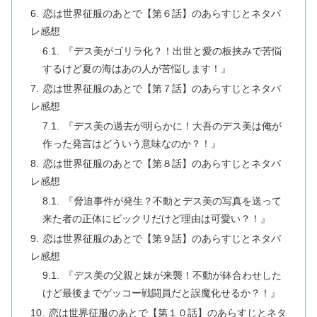
恋は世界征服のあとで【第６話】のあらすじとネタバ
レ感想
『デス美がゴリラ化？！出世と愛の板挟みで苦悩
するけど夏の海はあの人が苦悩します！』
恋は世界征服のあとで【第７話】のあらすじとネタバ
レ感想
『デス美の過去が明らかに！大吾のデス美は俺が
作った発言はどういう意味なのか？！』
恋は世界征服のあとで【第８話】のあらすじとネタバ
レ感想
『脅迫事件が発生？不動とデス美の写真を送って
来た者の正体にビックリだけど理由は可愛い？！』
恋は世界征服のあとで【第９話】のあらすじとネタバ
レ感想
『デス美の父親と妹が来襲！不動が鉢合わせした
けど最後までゲッコー戦闘員だと誤魔化せるか？！』
恋は世界征服のあとで【第１０話】のあらすじとネタ