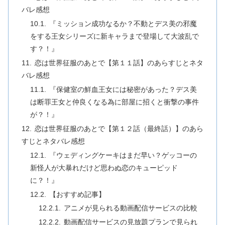
バレ感想
『ミッション成功なるか？不動とデス美の邪魔
をする王女シリーズに新キャラまで登場して大波乱で
す？！』
恋は世界征服のあとで【第１１話】のあらすじとネタ
バレ感想
『保健室の鮮血王女には秘密があった？デス美
は断罪王女と仲良くなる為に部屋に招くと衝撃の事件
が？！』
恋は世界征服のあとで【第１２話（最終話）】のあら
すじとネタバレ感想
『ウェディングケーキはまだ早い？ゲッコーの
新怪人が大暴れだけど思わぬ恋のキューピッド
に？！』
【おすすめ記事】
アニメが見られる動画配信サービスの比較
動画配信サービスの見放題プランで見られ