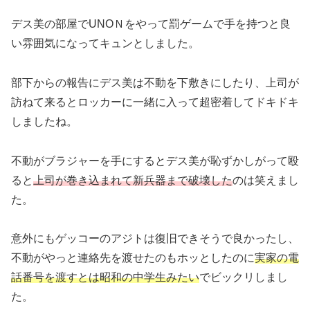
デス美の部屋でUNOＮをやって罰ゲームで手を持つと良
い雰囲気になってキュンとしました。
部下からの報告にデス美は不動を下敷きにしたり、上司が
訪ねて来るとロッカーに一緒に入って超密着してドキドキ
しましたね。
不動がブラジャーを手にするとデス美が恥ずかしがって殴
ると
上司が巻き込まれて新兵器まで破壊した
のは笑えまし
た。
意外にもゲッコーのアジトは復旧できそうで良かったし、
不動がやっと連絡先を渡せたのもホッとしたのに
実家の電
話番号を渡すとは昭和の中学生みたい
でビックリしまし
た。