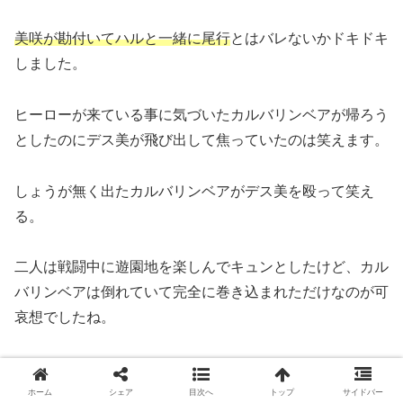
美咲が勘付いてハルと一緒に尾行
とはバレないかドキドキ
しました。
ヒーローが来ている事に気づいたカルバリンベアが帰ろう
としたのにデス美が飛び出して焦っていたのは笑えます。
しょうが無く出たカルバリンベアがデス美を殴って笑え
る。
二人は戦闘中に遊園地を楽しんでキュンとしたけど、カル
バリンベアは倒れていて完全に巻き込まれただけなのが可
哀想でしたね。
４０代女性の感想
ホーム
シェア
目次へ
トップ
サイドバー