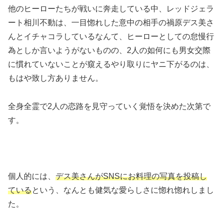
他のヒーローたちが戦いに奔走している中、レッドジェラ
ート相川不動は、一目惚れした意中の相手の禍原デス美さ
んとイチャコラしているなんて、ヒーローとしての怠慢行
為としか言いようがないものの、2人の如何にも男女交際
に慣れていないことが窺えるやり取りにヤニ下がるのは、
もはや致し方ありません。
全身全霊で2人の恋路を見守っていく覚悟を決めた次第で
す。
個人的には、
デス美さんがSNSにお料理の写真を投稿し
ている
という、なんとも健気な愛らしさに惚れ惚れしまし
た。