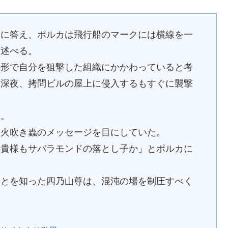
問に答え、ポルカは飛行船のマークには横線を一
を述べる。
の形で自分を狙撃した組織にかかわっていると考
、深夜、拷問ビルの屋上に侵入するもすぐに襲撃
た。
た火吹き蟲のメッセージを目にしていた。
「貴様もサバラモンドの落とし子か」とポルカに
ことを知った四乃山尊は、混沌の場を制圧すべく