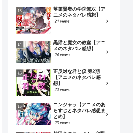
落第賢者の学院無双【ア
ニメのネタバレ感想】
24 views
黒猫と魔女の教室【アニ
メのネタバレ感想】
24 views
正反対な君と僕 第2期
【アニメのネタバレ感
想】
23 views
ニンジャラ【アニメのあ
らすじとネタバレ感想ま
とめ】
23 views