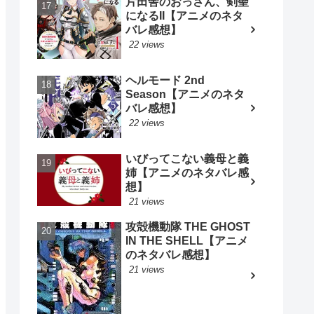
片田舎のおっさん、剣聖
になるII【アニメのネタ
バレ感想】
22 views
ヘルモード 2nd
Season【アニメのネタ
バレ感想】
22 views
いびってこない義母と義
姉【アニメのネタバレ感
想】
21 views
攻殻機動隊 THE GHOST
IN THE SHELL【アニメ
のネタバレ感想】
21 views