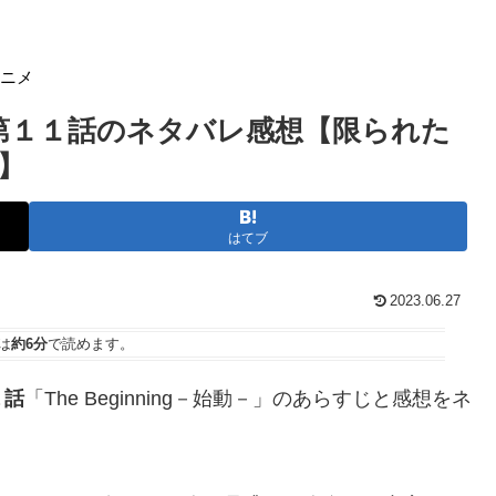
アニメ
第１１話のネタバレ感想【限られた
】
はてブ
2023.06.27
は
約6分
で読めます。
１話
「The Beginning－始動－」のあらすじと感想をネ