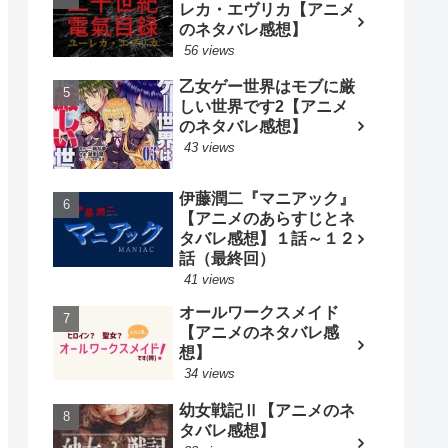
レカ・エヴリカ【アニメ
のネタバレ感想】
56 views
乙女ゲー世界はモブに厳
しい世界です2【アニメ
のネタバレ感想】
43 views
伊藤潤二『マニアック』
【アニメのあらすじとネ
タバレ感想】１話～１２
話（最終回）
41 views
オールワークスメイド
【アニメのネタバレ感
想】
34 views
幼女戦記Ⅱ【アニメのネ
タバレ感想】