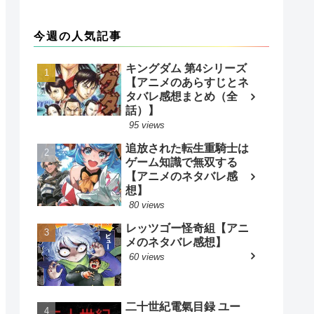
今週の人気記事
キングダム 第4シリーズ
【アニメのあらすじとネ
タバレ感想まとめ（全
話）】
95 views
追放された転生重騎士は
ゲーム知識で無双する
【アニメのネタバレ感
想】
80 views
レッツゴー怪奇組【アニ
メのネタバレ感想】
60 views
二十世紀電氣目録 ユー