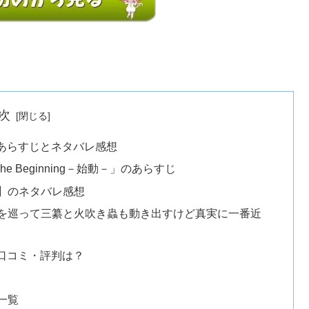
次
あらすじとネタバレ感想
 Beginning－始動－」のあらすじ
】のネタバレ感想
を巡って三纂と火吹き蟲も動き出すけど真実に一番近
口コミ・評判は？
一覧