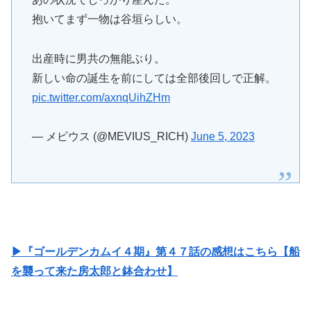
抱いてまず一物は谷垣らしい。
出産時に男共の無能ぶり。
新しい命の誕生を前にしては全部後回しで正解。
pic.twitter.com/axnqUihZHm
— メビウス (@MEVIUS_RICH)
June 5, 2023
▶『ゴールデンカムイ４期』第４７話の感想はこちら【船
を襲って来た房太郎と鉢合わせ】