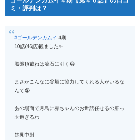
ゴールデンカムイ４期【第４６話】の口コ
ミ・評判は？
#ゴールデンカムイ
4期
10話(46話)観ました✨
胎盤頂戴ねは流石に引く😂
まさかこんなに谷垣に協力してくれる人がいるな
んて😭
あの場面で月島に赤ちゃんのお世話任せるの肝っ
玉過ぎるわ
鶴見中尉