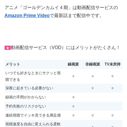
アニメ「ゴールデンカムイ４期」は動画配信サービスの
Amazon Prime Video
で最新話まで配信中です。
動画配信サービス（VOD）にはメリットがたくさん！
★
メリット
録画派
非録画派
TV未所持
いつでも好きなときにサクッと視
○
○
○
聴できる
深夜に起きている必要がない
○
○
録画の手間がかからない
○
予約失敗のリスクがない
○
連続視聴でイッキ見できる満足感
○
○
○
視聴速度を自由に変えられる柔軟