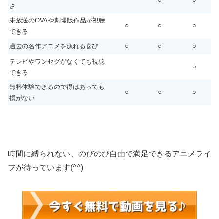
○
○
さ
未放送のOVAや劇場版作品が視聴
○
○
○
できる
過去の名作アニメを漁れる喜び
○
○
○
テレビやワンセグがなくても視聴
○
できる
無料体験できるので得はあっても
○
○
○
損がない
時間に縛られない、のびのび自由で満足できるアニメライ
フが待っています(^^)