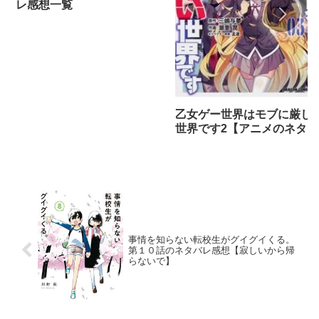
レ感想一覧
乙女ゲー世界はモブに厳し
世界です2【アニメのネタバ
レ感想】
事情を知らない転校生がグイグイくる。
第１０話のネタバレ感想【寂しいから帰
らないで】