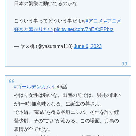
日本の繁栄に動いてるのかな
こういう事ってどういう事だよw
#アニメ
#アニメ
好きと繋がりたい
pic.twitter.com/7nEXxPPbrz
— ヤス魂 (@yasutama118)
June 6, 2023
#ゴールデンカムイ
46話
やはり女性は強いな。出産の前では、男共の闘い
が(一時)無意味となる、生誕生の尊さよ。
で本編、“家族”を得る谷垣ニシパ、それを許す鯉
登少尉。その“甘さ”が沁みる。この場面、月島の
表情が全てだな。