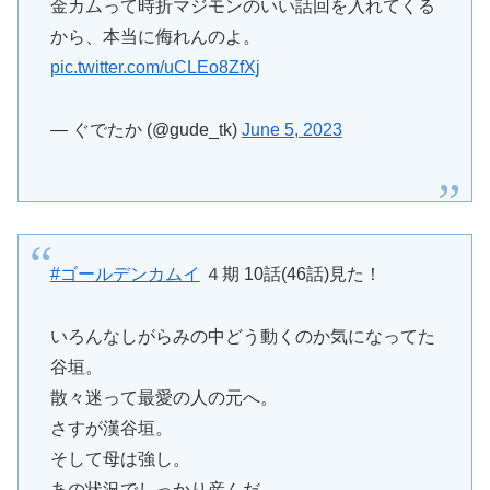
金カムって時折マジモンのいい話回を入れてくる
から、本当に侮れんのよ。
pic.twitter.com/uCLEo8ZfXj
— ぐでたか (@gude_tk)
June 5, 2023
#ゴールデンカムイ
４期 10話(46話)見た！
いろんなしがらみの中どう動くのか気になってた
谷垣。
散々迷って最愛の人の元へ。
さすが漢谷垣。
そして母は強し。
あの状況でしっかり産んだ。