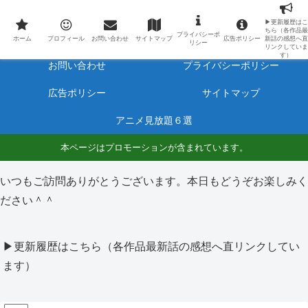
最新アニメのあらすじと感想をネタバレ有りで毎日更新しています。
▶更新履歴はこ
ちら（各作品最
プライバシーポ
ホーム
プロフィール
ホーム
プロフィール
お問い合わせ
サイトマップ
広告ポリシー
新話の感想へ直
リシー
リンクしていま
す）
お問い合わせ
プライバシーポリシー
広告ポリシー
サイトマップ
アニメ見放題６選
本ページはプロモーションが含まれています。
いつもご訪問ありがとうございます。本日もどうぞお楽しみく
ださい＾＾
▶更新履歴はこちら（各作品最新話の感想へ直リンクしてい
ます）