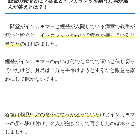
鯉登の覚悟とは？谷垣とインカㇻマッを襲う月島が選
んだ答えとは？！
二階堂がインカㇻマッと鯉登が入院している病室で義手が
無いと騒ぐと、
インカㇻマッが占いで鯉登が持っていると
当てた
のは和みました。
鯉登がインカㇻマッの占いは何でも当てて凄いと信じ切っ
ていたけど、月島は自分を手懐けようとするなと敵意を露
わにして隙がないです。
谷垣は鶴見中尉の命令に従うか迷っていた
けどインカㇻマ
ッの所へ駆け付け、２人が抱き合って再会したのはホッと
しました。