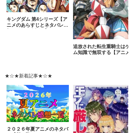
キングダム 第4シリーズ【ア
ニメのあらすじとネタバレ感
想まとめ（全話）】
追放された転生重騎士はゲ
ム知識で無双する【アニメ
ネタバレ感想】
★☆★新着記事★☆★
２０２６年夏アニメのネタバ