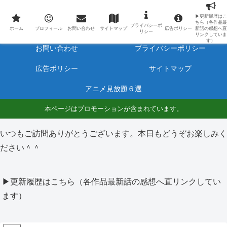
最新アニメのあらすじと感想をネタバレ有りで毎日更新しています。
▶更新履歴はこ
ちら（各作品最
プライバシーポ
ホーム
プロフィール
ホーム
プロフィール
お問い合わせ
サイトマップ
広告ポリシー
新話の感想へ直
リシー
リンクしていま
す）
お問い合わせ
プライバシーポリシー
広告ポリシー
サイトマップ
アニメ見放題６選
本ページはプロモーションが含まれています。
いつもご訪問ありがとうございます。本日もどうぞお楽しみく
ださい＾＾
▶更新履歴はこちら（各作品最新話の感想へ直リンクしてい
ます）