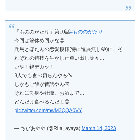
「もののがたり」第10話
#もののがたり
今回は箸休め回かな😊
兵馬とぼたんの恋愛模様(特に進展無し😆)に、そ
れぞれの特技を生かした買い出し等々…
いや！鍋デカッ！
8人でも食べ切らんやろ💦
しかもご飯が昔話やん🤣
それに刺身や牡蠣、お酒まで…
どんだけ食べるんだよ😋
pic.twitter.com/mwM3QQA0VY
— ちびあやや (@Rila_ayaya)
March 14, 2023