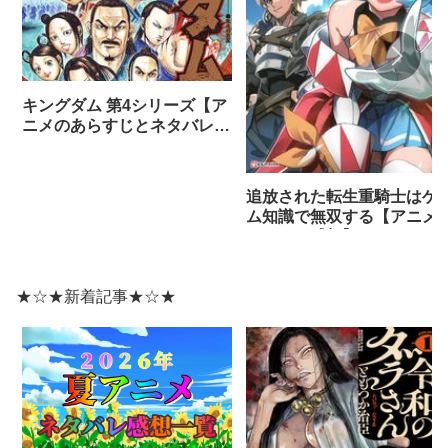
キングダム 第4シリーズ【ア
ニメのあらすじとネタバレ感
想まとめ（全話）】
追放された転生重騎士はゲ
ム知識で無双する【アニメ
ネタバレ感想】
★☆★新着記事★☆★