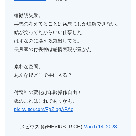
椿勧誘失敗。
兵馬の考えてることは兵馬にしか理解できない。
結が笑ってたからいい仕事した。
はずなのに凄え殺気出してる。
長月家の付喪神は感情表現が豊かだ！
素朴な疑問。
あんな鍋どこで手に入る？
付喪神の変化は年齢操作自由！
鏡のこれはこれでありかも。
pic.twitter.com/FgZlbgAPAc
— メビウス (@MEVIUS_RICH)
March 14, 2023