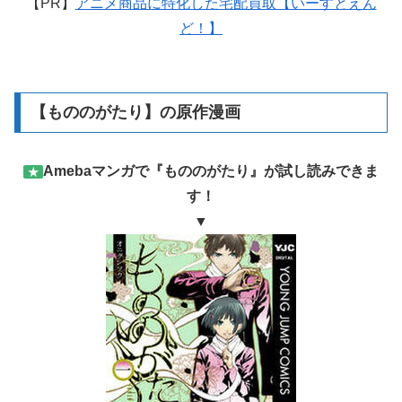
【PR】
アニメ商品に特化した宅配買取【いーすとえん
ど！】
【もののがたり】の原作漫画
Amebaマンガで『もののがたり』が試し読みできま
★
す！
▼