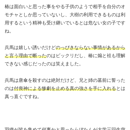
椿は面白いと思った事をやる子供のようで相手を自分のオ
モチャとしか思っていないし、大樹の利用できるものは利
用するという精神も受け継いでいるとは危ない女の子です
ね。
兵馬は嬉しい誘いだけど
のっぴきならない事情があるから
と言う理由で断った
のはビックリだし、椿に煽と袿も理解
できない感じだったのは笑えました。
兵馬は唐傘を殺すのは絶対だけど、兄と姉の墓前に誓った
のは
付喪神による惨劇を止める真の強さを手に入れる
とは
真っ直ぐですね。
羽織が皆を集めて何事かと思ったらぼたんが大学三回生突