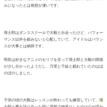
ルになったとは発想が凄いです。
瑛士郎はダンススクールで大毅と出会ったけど、パフォー
マンス以外を顧みないと心配していて、アイドルはバラン
スが大事とは納得です。
明良は好きなアニメのセリフを言って瑛士郎と大毅の関係
が少し分かったようだし、万里と千紘と戯れていたのはほ
のぼのしました。
子供の頃の大毅はレッスンが終わっても練習していて、
瑛
士郎と夢を語り合った同じ場所で仲直りした
のは心が温か