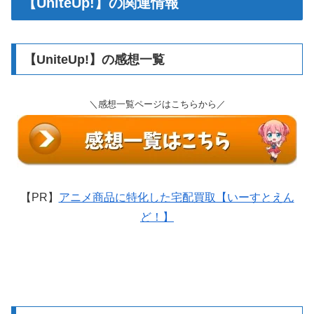
【UniteUp!】の関連情報
【UniteUp!】の感想一覧
＼感想一覧ページはこちらから／
【PR】
アニメ商品に特化した宅配買取【いーすとえん
ど！】