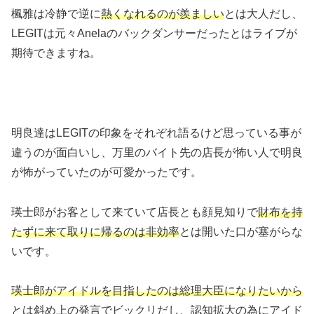
楓雅は冷静で逆に
熱くなれるのが羨ましい
とは大人だし、
LEGITは元々Anelaのバックダンサーだったとはライブが
期待できますね。
明良達はLEGITの印象をそれぞれ語るけど思っている事が
違うのが面白いし、万里のバイト先の店長が怖い人で明良
が怖がっていたのが可愛かったです。
瑛士郎がお客として来ていて店長とも顔見知りで
財布を持
たずに来て取りに帰るのは非効率
とは開いた口が塞がらな
いです。
瑛士郎がアイドルを目指したのは総理大臣になりたいから
とは斜め上の発言でビックリだし、認知拡大の為にアイド