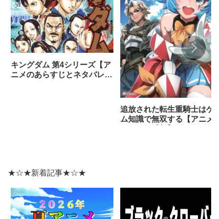
キングダム 第4シリーズ【ア
ニメのあらすじとネタバレ感
想まとめ（全話）】
追放された転生重騎士はゲ
ム知識で無双する【アニメ
ネタバレ感想】
★☆★新着記事★☆★