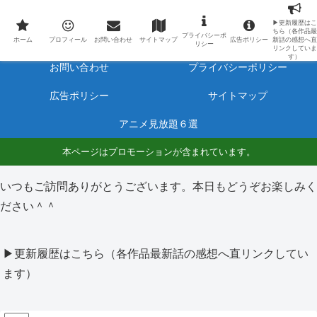
最新アニメのあらすじと感想をネタバレ有りで毎日更新しています。
▶更新履歴はこ
ちら（各作品最
プライバシーポ
ホーム
プロフィール
ホーム
プロフィール
お問い合わせ
サイトマップ
広告ポリシー
新話の感想へ直
リシー
リンクしていま
す）
お問い合わせ
プライバシーポリシー
広告ポリシー
サイトマップ
アニメ見放題６選
本ページはプロモーションが含まれています。
いつもご訪問ありがとうございます。本日もどうぞお楽しみく
ださい＾＾
▶更新履歴はこちら（各作品最新話の感想へ直リンクしてい
ます）