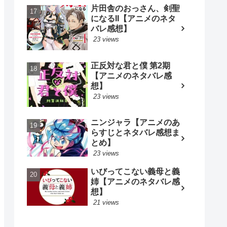
片田舎のおっさん、剣聖
になるII【アニメのネタ
バレ感想】
23 views
正反対な君と僕 第2期
【アニメのネタバレ感
想】
23 views
ニンジャラ【アニメのあ
らすじとネタバレ感想ま
とめ】
23 views
いびってこない義母と義
姉【アニメのネタバレ感
想】
21 views