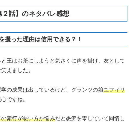
第２話】のネタバレ感想
を攫った理由は信用できる？！
ると王はお茶にしようと気さくに声を掛け、友として
は笑えました。
魔学の成果は出しているけど、グランツの娘
ユフィリ
親心ですね。
ドの素行が悪い方が悩み
だと愚痴を零していて同情し