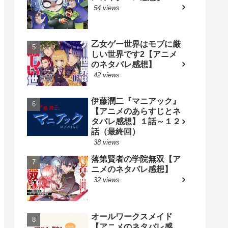
54 views
乙女ゲー世界はモブに厳
しい世界です2【アニメ
のネタバレ感想】
42 views
伊藤潤二『マニアック』
【アニメのあらすじとネ
タバレ感想】１話～１２
話（最終回）
38 views
落第賢者の学院無双【ア
ニメのネタバレ感想】
32 views
オールワークスメイド
【アニメのネタバレ感