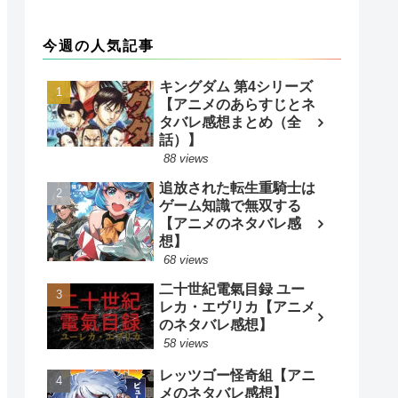
今週の人気記事
キングダム 第4シリーズ
【アニメのあらすじとネ
タバレ感想まとめ（全
話）】
88 views
追放された転生重騎士は
ゲーム知識で無双する
【アニメのネタバレ感
想】
68 views
二十世紀電氣目録 ユー
レカ・エヴリカ【アニメ
のネタバレ感想】
58 views
レッツゴー怪奇組【アニ
メのネタバレ感想】