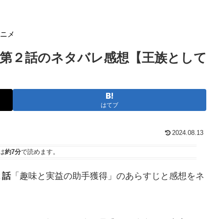
アニメ
 第２話のネタバレ感想【王族として
はてブ
2024.08.13
は
約7分
で読めます。
２話
「趣味と実益の助手獲得」のあらすじと感想をネ