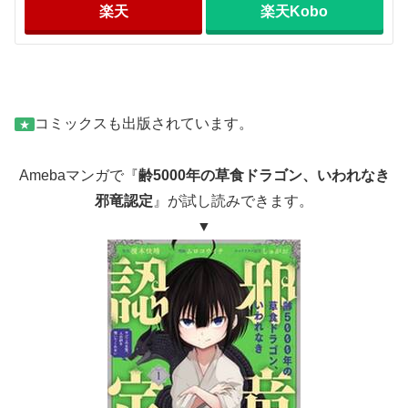
楽天
楽天Kobo
コミックスも出版されています。
★
Amebaマンガで『
齢5000年の草食ドラゴン、いわれなき
邪竜認定
』が試し読みできます。
▼