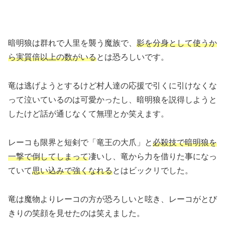
暗明狼は群れで人里を襲う魔族で、
影を分身として使うか
ら実質倍以上の数がいる
とは恐ろしいです。
竜は逃げようとするけど村人達の応援で引くに引けなくな
って泣いているのは可愛かったし、暗明狼を説得しようと
したけど話が通じなくて無理とか笑えます。
レーコも限界と短剣で「竜王の大爪」と
必殺技で暗明狼を
一撃で倒してしまって
凄いし、竜から力を借りた事になっ
ていて
思い込みで強くなれる
とはビックリでした。
竜は魔物よりレーコの方が恐ろしいと呟き、レーコがとび
きりの笑顔を見せたのは笑えました。