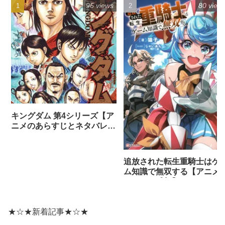
96 views
80 view
キングダム 第4シリーズ【ア
ニメのあらすじとネタバレ感
想まとめ（全話）】
追放された転生重騎士はゲ
ム知識で無双する【アニメ
ネタバレ感想】
★☆★新着記事★☆★