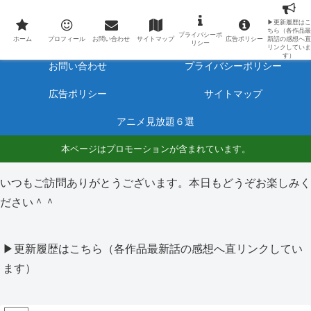
最新アニメのあらすじと感想をネタバレ有りで毎日更新しています。
▶更新履歴はこ
ちら（各作品最
プライバシーポ
ホーム
プロフィール
ホーム
プロフィール
お問い合わせ
サイトマップ
広告ポリシー
新話の感想へ直
リシー
リンクしていま
す）
お問い合わせ
プライバシーポリシー
広告ポリシー
サイトマップ
アニメ見放題６選
本ページはプロモーションが含まれています。
いつもご訪問ありがとうございます。本日もどうぞお楽しみく
ださい＾＾
▶更新履歴はこちら（各作品最新話の感想へ直リンクしてい
ます）