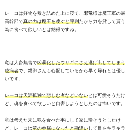
レーコは好物を敷き詰めた上に寝て、邪竜様は魔王軍の最
高幹部で
真の力は魔王を凌ぐと評判
だから力を貸して貰う
為に食べて欲しいとは納得ですね。
竜は人畜無害で
凶暴化したウサギにさえ逃げ出してしまう
臆病者
で、親御さんも心配しているから早く帰れとは優し
いです。
レーコは天涯孤独で悲しむ者などいない
とは可愛そうだけ
ど、魂を食べて欲しいと自害しようとしたのは怖いです。
竜は考えた末に魂を食べた事にして家に帰そうとしたけ
ど、レーコは
竜の眷属になったと勘違い
して目をキラキラ