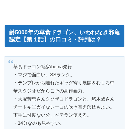
齢5000年の草食ドラゴン、いわれなき邪竜
認定【第１話】の口コミ・評判は？
草食ドラゴン1話Abema先行
・マジで面白い。SSランク。
・テンプレから離れたギャグ寄り展開＆むしろ中
華スタジオだからこその高作画力。
・大塚芳忠さんクソザコドラゴンと、悠木碧さん
チートキ〇ガイなレーコの吹き替え演技もよい。
下手に忖度ない分、ベテラン使える。
・14分なのも見やすい。