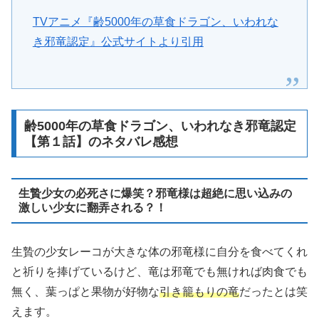
TVアニメ『齢5000年の草食ドラゴン、いわれな
き邪竜認定』公式サイトより引用
齢5000年の草食ドラゴン、いわれなき邪竜認定
【第１話】のネタバレ感想
生贄少女の必死さに爆笑？邪竜様は超絶に思い込みの
激しい少女に翻弄される？！
生贄の少女レーコが大きな体の邪竜様に自分を食べてくれ
と祈りを捧げているけど、竜は邪竜でも無ければ肉食でも
無く、葉っぱと果物が好物な
引き籠もりの竜
だったとは笑
えます。