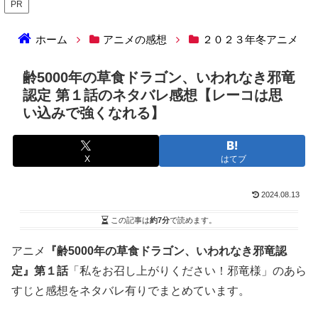
PR
ホーム
アニメの感想
２０２３年冬アニメ
齢5000年の草食ドラゴン、いわれなき邪竜
認定 第１話のネタバレ感想【レーコは思
い込みで強くなれる】
X
はてブ
2024.08.13
この記事は
約7分
で読めます。
アニメ
『齢5000年の草食ドラゴン、いわれなき邪竜認
定』第１話
「私をお召し上がりください！邪竜様」のあら
すじと感想をネタバレ有りでまとめています。