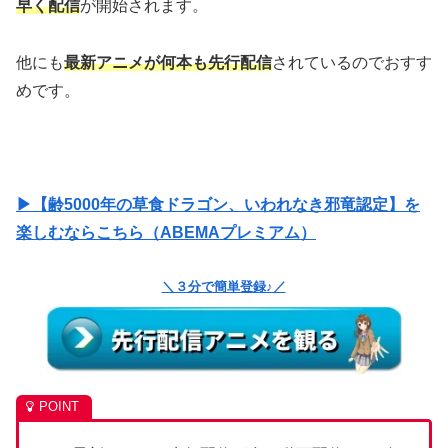
早く配信
が開始されます。
他にも
最新アニメが何本も先行配信
されているのでおすす
めです。
▶【齢5000年の草食ドラゴン、いわれなき邪竜認定】を
楽しむならこちら（ABEMAプレミアム）
＼３分で簡単登録♪／