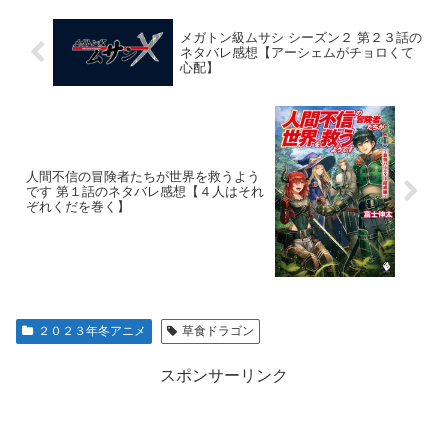
メガトン級ムサシ シーズン２ 第２３話の
ネタバレ感想【アーシェムがチョロくて
心配】
人間不信の冒険者たちが世界を救うよう
です 第１話のネタバレ感想【４人はそれ
ぞれくだを巻く】
２０２３年冬アニメ
草食ドラゴン
スポンサーリンク