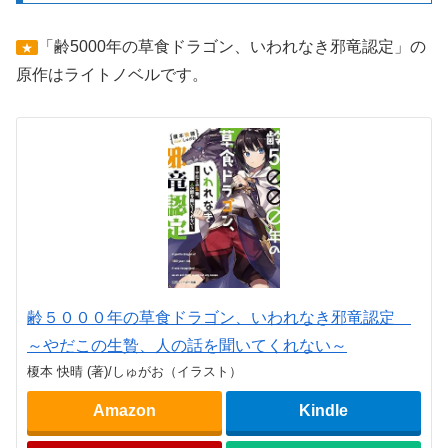
「齢5000年の草食ドラゴン、いわれなき邪竜認定」の
★
原作はライトノベルです。
齢５０００年の草食ドラゴン、いわれなき邪竜認定
～やだこの生贄、人の話を聞いてくれない～
榎本 快晴 (著)/しゅがお（イラスト）
Amazon
Kindle