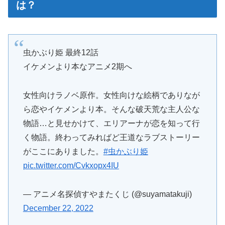
は？
虫かぶり姫 最終12話
イケメンより本なアニメ2期へ
女性向けラノベ原作。女性向けな絵柄でありなが
ら恋やイケメンより本。そんな破天荒な主人公な
物語…と見せかけて、エリアーナが恋を知って行
く物語。終わってみればど王道なラブストーリー
がここにありました。
#虫かぶり姫
pic.twitter.com/Cvkxopx4IU
— アニメ名探偵すやまたくじ (@suyamatakuji)
December 22, 2022