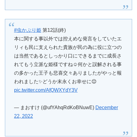
#虫かぶり姫
第12話(終)
本に関する事以外では控えめな発言をしていたエ
リィも民に支えられた貴族が民の為に役に立つの
は当然であるとしっかり口にできるまでに成長さ
れてもう立派な姫様ですね☺️何かと誤解される事
の多かった王子も悲喜交々ありましたがやっと報
われました✨どうか末永くお幸せに😌
pic.twitter.com/AfQWXYdY3V
— まおすけ (@ufYAhqRdKoBNuwE)
December
22, 2022