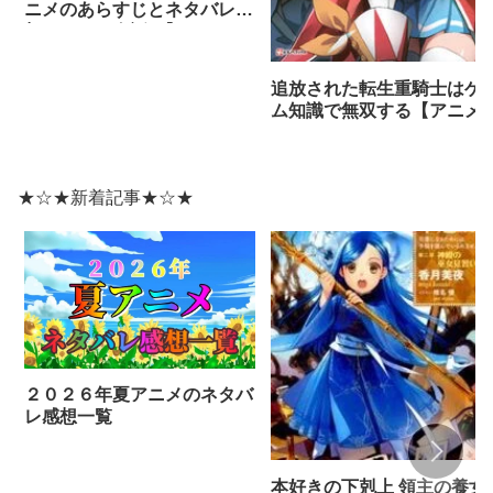
ニメのあらすじとネタバレ感
想まとめ（全話）】
追放された転生重騎士はゲ
ム知識で無双する【アニメ
ネタバレ感想】
★☆★新着記事★☆★
２０２６年夏アニメのネタバ
レ感想一覧
本好きの下剋上 領主の養女