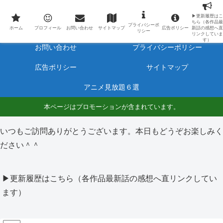
最新アニメのあらすじと感想をネタバレ有りで毎日更新しています。
▶更新履歴はこ
ちら（各作品最
プライバシーポ
ホーム
プロフィール
ホーム
プロフィール
お問い合わせ
サイトマップ
広告ポリシー
新話の感想へ直
リシー
リンクしていま
す）
お問い合わせ
プライバシーポリシー
広告ポリシー
サイトマップ
アニメ見放題６選
本ページはプロモーションが含まれています。
いつもご訪問ありがとうございます。本日もどうぞお楽しみく
ださい＾＾
▶更新履歴はこちら（各作品最新話の感想へ直リンクしてい
ます）