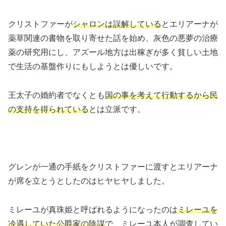
クリストファーが
シャロンは誤解している
とエリアーナが
薬草関連の書物を取り寄せた話を始め、灰色の悪夢の治療
薬の研究用にし、アズール地方は出稼ぎが多く貧しい土地
で生活の基盤作りにもしようとは優しいです。
王太子の婚約者でなくとも
国の事を考えて行動するから民
の支持を得られている
とは立派です。
グレンが一通の手紙をクリストファーに渡すとエリアーナ
が席を立とうとしたのはヒヤヒヤしました。
ミレーユが真珠姫と呼ばれるようになったのは
ミレーユを
冷遇していた公爵家の陰謀
で、ミレーユ本人が調査してい