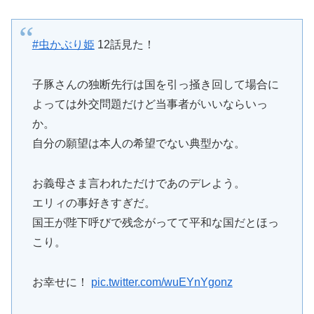
#虫かぶり姫
12話見た！
子豚さんの独断先行は国を引っ掻き回して場合に
よっては外交問題だけど当事者がいいならいっ
か。
自分の願望は本人の希望でない典型かな。
お義母さま言われただけであのデレよう。
エリィの事好きすぎだ。
国王が陛下呼びで残念がってて平和な国だとほっ
こり。
お幸せに！
pic.twitter.com/wuEYnYgonz