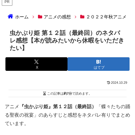
PR
ホーム
アニメの感想
２０２２年秋アニメ
虫かぶり姫 第１２話（最終回）のネタバ
レ感想【本が読みたいから休暇をいただき
たい】
X
はてブ
2024.10.29
この記事は
約7分
で読めます。
アニメ
『虫かぶり姫』第１２話（最終話）
「蝶々たちの踊
る聖夜の祝宴」のあらすじと感想をネタバレ有りでまとめ
ています。