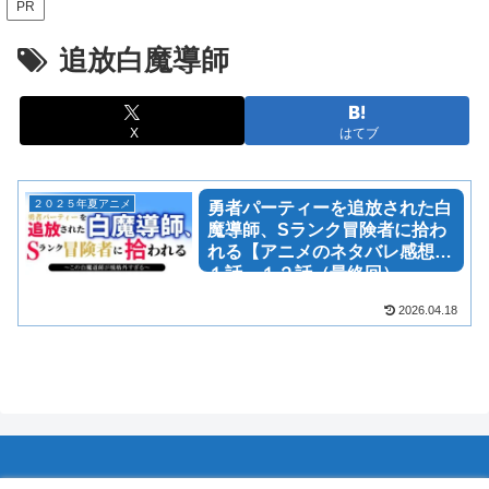
PR
追放白魔導師
X
はてブ
２０２５年夏アニメ
勇者パーティーを追放された白
魔導師、Sランク冒険者に拾わ
れる【アニメのネタバレ感想】
１話～１２話（最終回）
2026.04.18