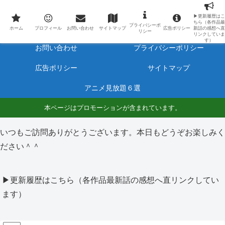
最新アニメのあらすじと感想をネタバレ有りで毎日更新しています。
▶更新履歴はこ
ちら（各作品最
プライバシーポ
ホーム
プロフィール
ホーム
プロフィール
お問い合わせ
サイトマップ
広告ポリシー
新話の感想へ直
リシー
リンクしていま
す）
お問い合わせ
プライバシーポリシー
広告ポリシー
サイトマップ
アニメ見放題６選
本ページはプロモーションが含まれています。
いつもご訪問ありがとうございます。本日もどうぞお楽しみく
ださい＾＾
▶更新履歴はこちら（各作品最新話の感想へ直リンクしてい
ます）