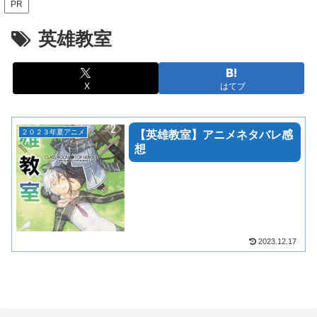
PR
英雄教室
X
はてブ
２０２３年夏アニメ
【英雄教室】アニメネタバレ感
想
2023.12.17