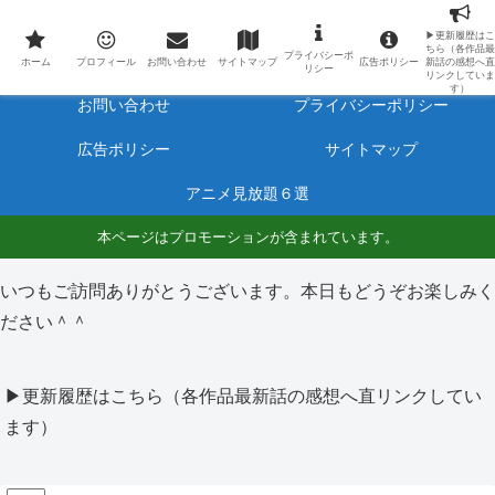
最新アニメのあらすじと感想をネタバレ有りで毎日更新しています。
▶更新履歴はこ
ちら（各作品最
プライバシーポ
ホーム
プロフィール
ホーム
プロフィール
お問い合わせ
サイトマップ
広告ポリシー
新話の感想へ直
リシー
リンクしていま
す）
お問い合わせ
プライバシーポリシー
広告ポリシー
サイトマップ
アニメ見放題６選
本ページはプロモーションが含まれています。
いつもご訪問ありがとうございます。本日もどうぞお楽しみく
ださい＾＾
▶更新履歴はこちら（各作品最新話の感想へ直リンクしてい
ます）