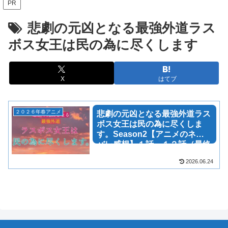
PR
悲劇の元凶となる最強外道ラス
ボス女王は民の為に尽くします
X
はてブ
２０２６年春アニメ
悲劇の元凶となる最強外道ラス
ボス女王は民の為に尽くしま
す。Season2【アニメのネタ
バレ感想】１話～１２話（最終
回）
2026.06.24