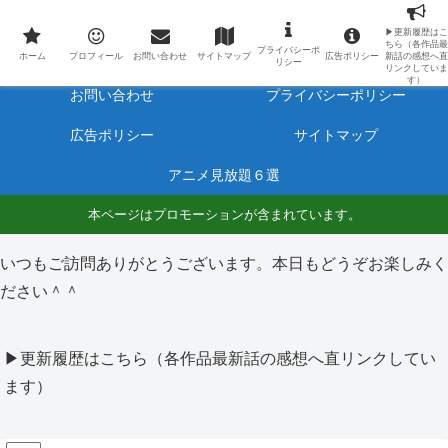
最新アニメのあらすじと感想をネタバレ有りで毎日更新しています。
▶更新履歴はこ
ちら（各作品最
プライバシーポ
ホーム
プロフィール
ホーム
プロフィール
お問い合わせ
サイトマップ
広告ポリシー
新話の感想へ直
リシー
リンクしていま
す）
お問い合わせ
プライバシーポリシー
広告ポリシー
サイトマップ
アニメ見放題６選
本ページはプロモーションが含まれています。
いつもご訪問ありがとうございます。本日もどうぞお楽しみく
ださい＾＾
▶更新履歴はこちら（各作品最新話の感想へ直リンクしてい
ます）