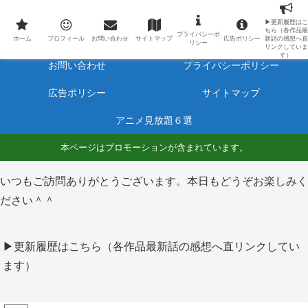
最新アニメのあらすじと感想をネタバレ有りで毎日更新しています。
▶更新履歴はこ
ちら（各作品最
プライバシーポ
ホーム
プロフィール
ホーム
プロフィール
お問い合わせ
サイトマップ
広告ポリシー
新話の感想へ直
リシー
リンクしていま
す）
お問い合わせ
プライバシーポリシー
広告ポリシー
サイトマップ
アニメ見放題６選
本ページはプロモーションが含まれています。
いつもご訪問ありがとうございます。本日もどうぞお楽しみく
ださい＾＾
▶更新履歴はこちら（各作品最新話の感想へ直リンクしてい
ます）