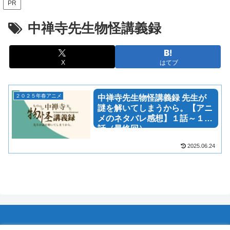
PR
中禅寺先生物怪講義録
X
はてブ
２０２５年春アニメ
中禅寺先生物怪講義録 先生が
謎を解いてしまうから。【アニ
メのネタバレ感想】１話～１２
話（最終回）
2025.06.24