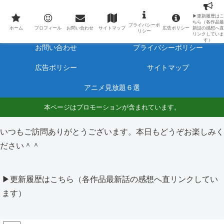
最新アニメのあらすじと感想をネタバレ有りで毎日更新しています。
▶更新履歴はこ
ちら（各作品最
プライバシーポ
ホーム
プロフィール
ホーム
プロフィール
お問い合わせ
サイトマップ
広告ポリシー
新話の感想へ直
リシー
リンクしていま
す）
お問い合わせ
プライバシーポリシー
広告ポリシー
サイトマップ
アニメ見放題６選
本ページはプロモーションが含まれています。
いつもご訪問ありがとうございます。本日もどうぞお楽しみく
ださい＾＾
▶更新履歴はこちら（各作品最新話の感想へ直リンクしてい
ます）