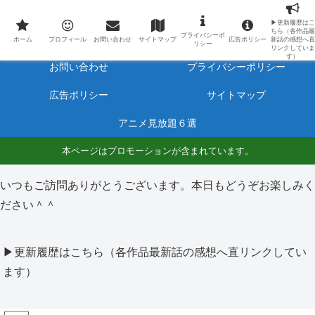
最新アニメのあらすじと感想をネタバレ有りで毎日更新しています。
▶更新履歴はこ
ちら（各作品最
プライバシーポ
ホーム
プロフィール
ホーム
プロフィール
お問い合わせ
サイトマップ
広告ポリシー
新話の感想へ直
リシー
リンクしていま
す）
お問い合わせ
プライバシーポリシー
広告ポリシー
サイトマップ
アニメ見放題６選
本ページはプロモーションが含まれています。
いつもご訪問ありがとうございます。本日もどうぞお楽しみく
ださい＾＾
▶更新履歴はこちら（各作品最新話の感想へ直リンクしてい
ます）