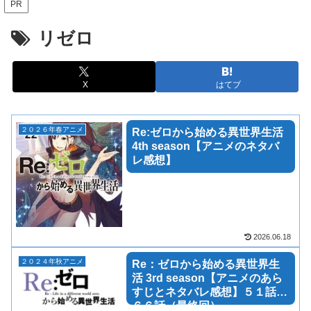
PR
リゼロ
X
はてブ
２０２６年春アニメ
Re:ゼロから始める異世界生活
4th season【アニメのネタバ
レ感想】
2026.06.18
２０２４年秋アニメ
Re：ゼロから始める異世界生
活 3rd season【アニメのあら
すじとネタバレ感想】５１話～
６６話（最終回）