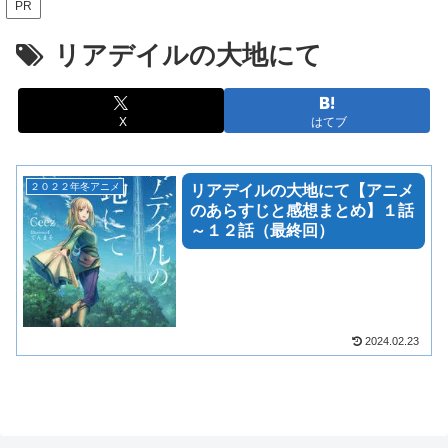
PR
リアデイルの大地にて
X
はてブ
２０２２年冬アニメ
リアデイルの大地にて【アニメ
のあらすじと感想まとめ】１話
～１２話（最終回）
2024.02.23