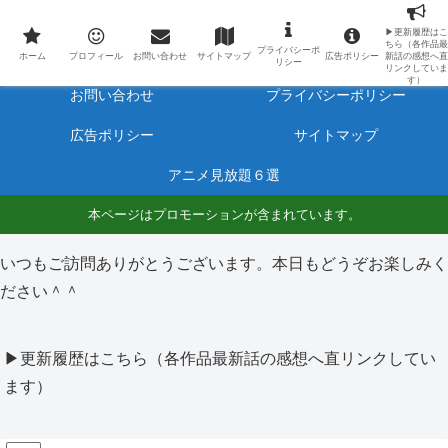
最新アニメのあらすじと感想をネタバレ有りで毎日更新しています。
▶更新履歴はこ
ちら（各作品最
プライバシーポ
ホーム
プロフィール
ホーム
プロフィール
お問い合わせ
サイトマップ
広告ポリシー
新話の感想へ直
リシー
リンクしていま
す）
お問い合わせ
プライバシーポリシー
広告ポリシー
サイトマップ
アニメ見放題６選
本ページはプロモーションが含まれています。
いつもご訪問ありがとうございます。本日もどうぞお楽しみく
ださい＾＾
▶更新履歴はこちら（各作品最新話の感想へ直リンクしてい
ます）