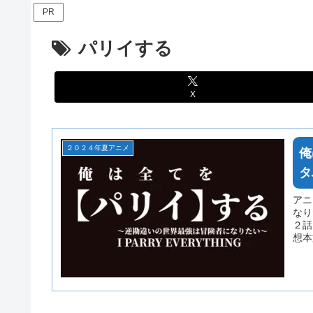
PR
パリイする
X
２０２４年夏アニメ
俺
タ
アニ
なり
２話
想本
の上