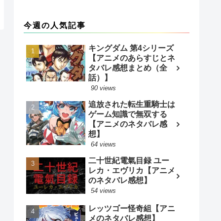
今週の人気記事
キングダム 第4シリーズ
【アニメのあらすじとネ
タバレ感想まとめ（全
話）】
90 views
追放された転生重騎士は
ゲーム知識で無双する
【アニメのネタバレ感
想】
64 views
二十世紀電氣目録 ユー
レカ・エヴリカ【アニメ
のネタバレ感想】
54 views
レッツゴー怪奇組【アニ
メのネタバレ感想】