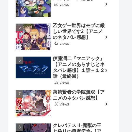
50 views
乙女ゲー世界はモブに厳
しい世界です2【アニメ
のネタバレ感想】
42 views
伊藤潤二『マニアック』
【アニメのあらすじとネ
タバレ感想】１話～１２
話（最終回）
39 views
落第賢者の学院無双【ア
ニメのネタバレ感想】
36 views
クレバテスⅡ-魔獣の王
と偽りの勇者伝承-【ア