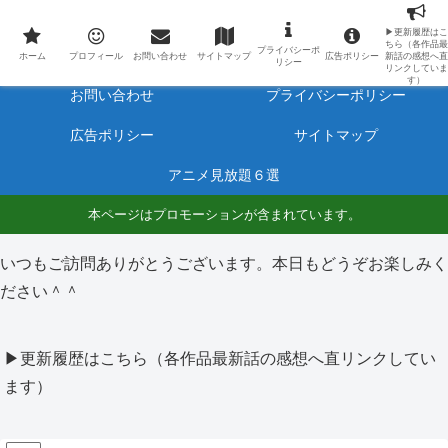
最新アニメのあらすじと感想をネタバレ有りで毎日更新しています。
▶更新履歴はこ
ちら（各作品最
プライバシーポ
ホーム
プロフィール
ホーム
プロフィール
お問い合わせ
サイトマップ
広告ポリシー
新話の感想へ直
リシー
リンクしていま
す）
お問い合わせ
プライバシーポリシー
広告ポリシー
サイトマップ
アニメ見放題６選
本ページはプロモーションが含まれています。
いつもご訪問ありがとうございます。本日もどうぞお楽しみく
ださい＾＾
▶更新履歴はこちら（各作品最新話の感想へ直リンクしてい
ます）