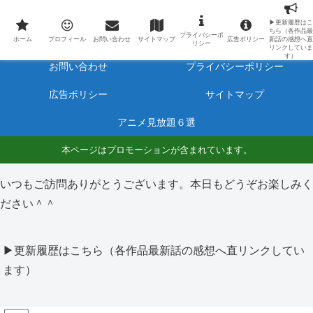
最新アニメのあらすじと感想をネタバレ有りで毎日更新しています。
▶更新履歴はこ
ちら（各作品最
プライバシーポ
ホーム
プロフィール
ホーム
プロフィール
お問い合わせ
サイトマップ
広告ポリシー
新話の感想へ直
リシー
リンクしていま
す）
お問い合わせ
プライバシーポリシー
広告ポリシー
サイトマップ
アニメ見放題６選
本ページはプロモーションが含まれています。
いつもご訪問ありがとうございます。本日もどうぞお楽しみく
ださい＾＾
▶更新履歴はこちら（各作品最新話の感想へ直リンクしてい
ます）