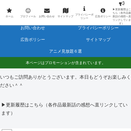
最新アニメのあらすじと感想をネタバレ有りで毎日更新しています。
▶更新履歴はこ
ちら（各作品最
プライバシーポ
ホーム
プロフィール
ホーム
プロフィール
お問い合わせ
サイトマップ
広告ポリシー
新話の感想へ直
リシー
リンクしていま
す）
お問い合わせ
プライバシーポリシー
広告ポリシー
サイトマップ
アニメ見放題６選
本ページはプロモーションが含まれています。
いつもご訪問ありがとうございます。本日もどうぞお楽しみく
ださい＾＾
▶更新履歴はこちら（各作品最新話の感想へ直リンクしてい
ます）