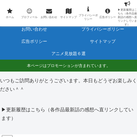
最新アニメのあらすじと感想をネタバレ有りで毎日更新しています。
▶更新履歴はこ
ちら（各作品最
プライバシーポ
ホーム
プロフィール
ホーム
プロフィール
お問い合わせ
サイトマップ
広告ポリシー
新話の感想へ直
リシー
リンクしていま
す）
お問い合わせ
プライバシーポリシー
広告ポリシー
サイトマップ
アニメ見放題６選
本ページはプロモーションが含まれています。
いつもご訪問ありがとうございます。本日もどうぞお楽しみく
ださい＾＾
▶更新履歴はこちら（各作品最新話の感想へ直リンクしてい
ます）