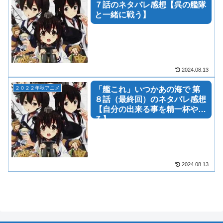
７話のネタバレ感想【呉の艦隊
と一緒に戦う】
2024.08.13
２０２２年秋アニメ
「艦これ」いつかあの海で 第
８話（最終回）のネタバレ感想
【自分の出来る事を精一杯や
る】
2024.08.13