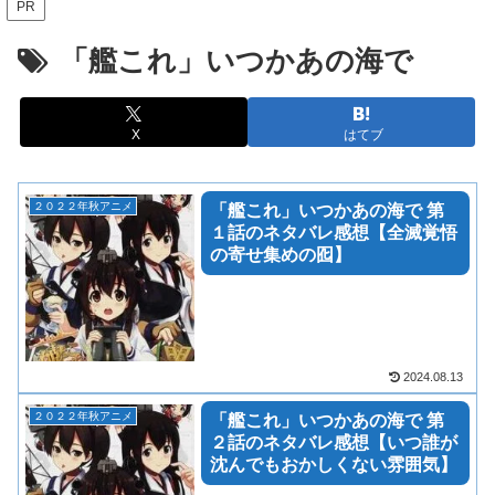
PR
「艦これ」いつかあの海で
X
はてブ
２０２２年秋アニメ
「艦これ」いつかあの海で 第
１話のネタバレ感想【全滅覚悟
の寄せ集めの囮】
2024.08.13
２０２２年秋アニメ
「艦これ」いつかあの海で 第
２話のネタバレ感想【いつ誰が
沈んでもおかしくない雰囲気】