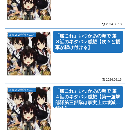
2024.08.13
２０２２年秋アニメ
「艦これ」いつかあの海で 第
３話のネタバレ感想【次々と援
軍が駆け付ける】
2024.08.13
２０２２年秋アニメ
「艦これ」いつかあの海で 第
４話のネタバレ感想【第一遊撃
部隊第三部隊は事実上の壊滅で
解体】