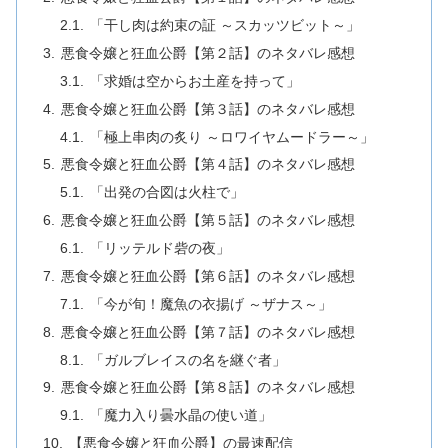
「干し肉は約束の証 ～スカッツビット～」
悪食令嬢と狂血公爵【第２話】のネタバレ感想
「求婚は空からお土産を持って」
悪食令嬢と狂血公爵【第３話】のネタバレ感想
「極上串肉の炙り ～ロワイヤムードラー～」
悪食令嬢と狂血公爵【第４話】のネタバレ感想
「出発の合図は火柱で」
悪食令嬢と狂血公爵【第５話】のネタバレ感想
「リッテルド砦の夜」
悪食令嬢と狂血公爵【第６話】のネタバレ感想
「今が旬！魔魚の衣揚げ ～ザナス～」
悪食令嬢と狂血公爵【第７話】のネタバレ感想
「ガルブレイスの名を継ぐ者」
悪食令嬢と狂血公爵【第８話】のネタバレ感想
「魔力入り曇水晶の使い道」
【悪食令嬢と狂血公爵】の最速配信