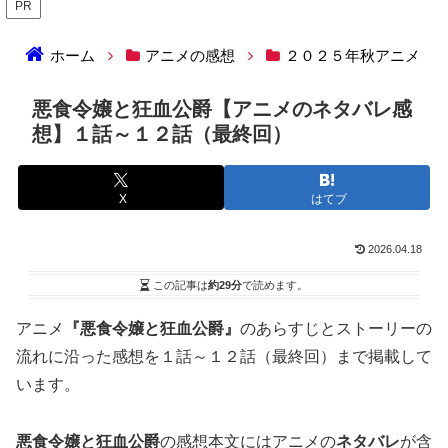
PR
ホーム
アニメの感想
２０２５年秋アニメ
悪食令嬢と狂血公爵【アニメのネタバレ感
想】１話～１２話（最終回）
X
はてブ
2026.04.18
この記事は
約29分
で読めます。
アニメ
『悪食令嬢と狂血公爵』
のあらすじとストーリーの
流れに沿った感想を１話～１２話（最終回）まで掲載して
います。
悪食令嬢と狂血公爵
の感想本文にはアニメの
ネタバレ
が含