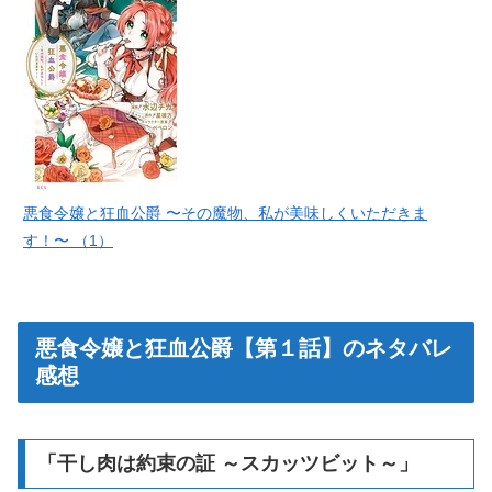
悪食令嬢と狂血公爵 〜その魔物、私が美味しくいただきま
す！〜 （1）
悪食令嬢と狂血公爵【第１話】のネタバレ
感想
「干し肉は約束の証 ～スカッツビット～」