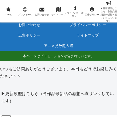
最新アニメのあらすじと感想をネタバレ有りで毎日更新しています。
▶更新履歴はこ
ちら（各作品最
プライバシーポ
ホーム
プロフィール
ホーム
プロフィール
お問い合わせ
サイトマップ
広告ポリシー
新話の感想へ直
リシー
リンクしていま
す）
お問い合わせ
プライバシーポリシー
広告ポリシー
サイトマップ
アニメ見放題６選
本ページはプロモーションが含まれています。
いつもご訪問ありがとうございます。本日もどうぞお楽しみく
ださい＾＾
▶更新履歴はこちら（各作品最新話の感想へ直リンクしてい
ます）