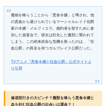
魔物を喰らうことから「悪食令嬢」と噂され、他
の貴族から避けられているマーシャルレイド伯爵
家の令嬢・メルフィエラ。婚約者を探すために参
加した遊宴会で、彼女は狂化した魔獣に襲われて
しまう。この絶体絶命な危機を救ったのは、「狂
血公爵」の異名を持つガルブレイス公爵だった。
TVアニメ『悪食令嬢と狂血公爵』公式サイトよ
り引用
修道院行きの大ピンチ？魔獣を喰らう悪食令嬢と
血を好む狂血公爵の出会いは運命？！