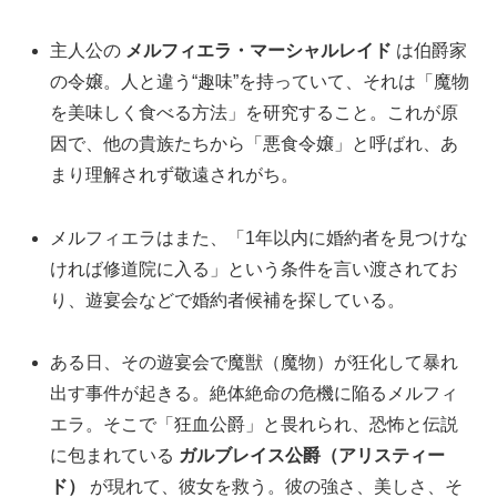
主人公の
メルフィエラ・マーシャルレイド
は伯爵家
の令嬢。人と違う“趣味”を持っていて、それは「魔物
を美味しく食べる方法」を研究すること。これが原
因で、他の貴族たちから「悪食令嬢」と呼ばれ、あ
まり理解されず敬遠されがち。
メルフィエラはまた、「1年以内に婚約者を見つけな
ければ修道院に入る」という条件を言い渡されてお
り、遊宴会などで婚約者候補を探している。
ある日、その遊宴会で魔獣（魔物）が狂化して暴れ
出す事件が起きる。絶体絶命の危機に陥るメルフィ
エラ。そこで「狂血公爵」と畏れられ、恐怖と伝説
に包まれている
ガルブレイス公爵（アリスティー
ド）
が現れて、彼女を救う。彼の強さ、美しさ、そ