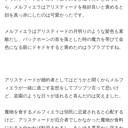
ら、メルフィエラはアリスティードを格好良いと褒めると
顔を真っ赤にしたのは可愛かったです。
メルフィエラはアリスティードの月明りのような髪色も素
敵だし、バックホーンの首を落とした時の魔力を帯びて金
色になる眼にドキドキすると褒めたのはラブラブですね。
アリスティードが婚約者としてはどうかと聞くからメルフ
ィエラが一緒に過ごす妄想をしてブツブツ言って恐いけ
ど、楽園のような日々が送れると喜んだのは笑えました。
魔物を食するメルフィエラは領民に忌避されると心配する
けど、アリスティードが厄介者でしかなかった魔物が食料
になると分かれば歓迎されるし、あらゆる悪意から守るか