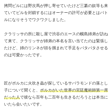
拷問ビルには野次馬が押し寄せていたけど三纂の奴等も来
ていてビルを封鎖するにはオーナーの許可が必要とはバト
ルになりそうでワクワクしました。
クラリッサの所に殺し屋で渋谷のエースの幌島姉弟が訪ね
て来て、クラリッサが姉弟の本名を言い当てたのは緊張し
たけど、姉のリンネが頭を掴まれて手足をバタバタさせる
のは可愛かったです。
匠がポルカに火吹き蟲が探しているサバラモンドの落とし
子について聞くと、
ポルカがいた世界の宮廷魔術師第一席
だった人
で彼なら百年も二百年も生きるだろうとは本当に
いたら会いたいです。