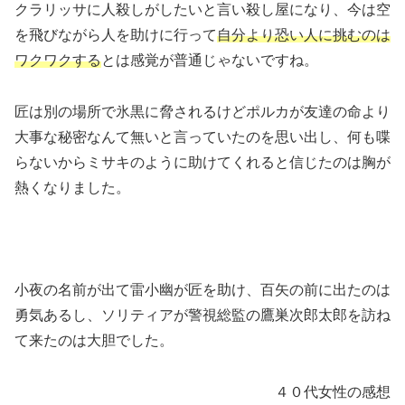
クラリッサに人殺しがしたいと言い殺し屋になり、今は空
を飛びながら人を助けに行って
自分より恐い人に挑むのは
ワクワクする
とは感覚が普通じゃないですね。
匠は別の場所で氷黒に脅されるけどポルカが友達の命より
大事な秘密なんて無いと言っていたのを思い出し、何も喋
らないからミサキのように助けてくれると信じたのは胸が
熱くなりました。
小夜の名前が出て雷小幽が匠を助け、百矢の前に出たのは
勇気あるし、ソリティアが警視総監の鷹巣次郎太郎を訪ね
て来たのは大胆でした。
４０代女性の感想