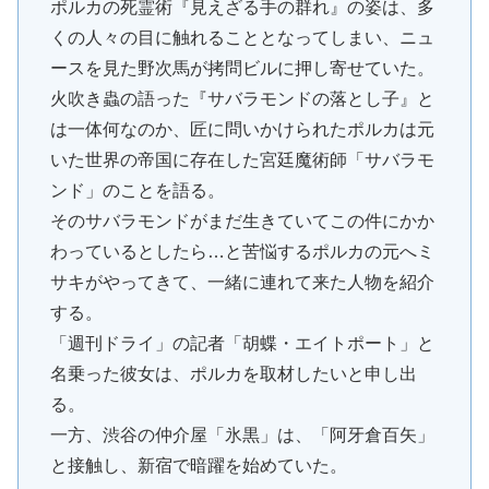
ポルカの死霊術『見えざる手の群れ』の姿は、多
くの人々の目に触れることとなってしまい、ニュ
ースを見た野次馬が拷問ビルに押し寄せていた。
火吹き蟲の語った『サバラモンドの落とし子』と
は一体何なのか、匠に問いかけられたポルカは元
いた世界の帝国に存在した宮廷魔術師「サバラモ
ンド」のことを語る。
そのサバラモンドがまだ生きていてこの件にかか
わっているとしたら…と苦悩するポルカの元へミ
サキがやってきて、一緒に連れて来た人物を紹介
する。
「週刊ドライ」の記者「胡蝶・エイトポート」と
名乗った彼女は、ポルカを取材したいと申し出
る。
一方、渋谷の仲介屋「氷黒」は、「阿牙倉百矢」
と接触し、新宿で暗躍を始めていた。