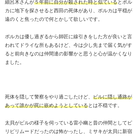
細呂木さんが
５年前に自分が殺された時と似ている
とポル
カに地下を探させると西田の死体があり、ポルカは平穏が
遠のくと焦ったので何とかして欲しいです。
ポルカは優し過ぎるから師匠に線引きをした方が良いと言
われてドライな所もあるけど、今は少し先まで届く気がす
ると前向きなのは仲間達の影響かと思うと心が温かくなり
ました。
死体を隠して警察をやり過ごしたけど、
ビルに隠し通路が
あって誰かが罠に嵌めようとしている
とは不穏です。
太貝がビルの様子を伺っている雷小幽と昔の仲間としてピ
リピリムードだったのは怖かったし、ミサキが太貝に新宿