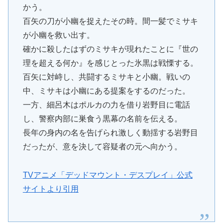
かう。
百矢の刀が小幽を捉えたその時。間一髪でミサキ
が小幽を救い出す。
確かに殺したはずのミサキが現れたことに『世の
理を超える何か』を感じとった氷黒は戦慄する。
百矢に対峙し、共闘するミサキと小幽。戦いの
中、ミサキは小幽にある提案をするのだった。
一方、細呂木はポルカの力を借り岩野目に電話
し、警察内部に巣食う黒幕の名前を伝える。
長年の身内の名を告げられ激しく動揺する岩野目
だったが、意を決して容疑者の元へ向かう。
TVアニメ「デッドマウント・デスプレイ」公式
サイトより引用