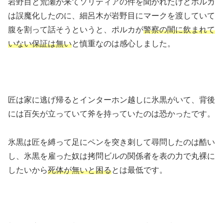
岩野目と荒瀬が来てソリティアの件を聞かれたけどポルカ
は誤魔化したのに、細呂木が岩野目にマークを渡していて
腹を割って話そうというと、ポルカが
警察の闇に飲まれて
いない保証は無い
と慎重なのは感心しました。
匠は家に逃げ帰るとインターホン越しに氷黒がいて、背後
には百矢が立っていて斧を持っていたのは恐かったです。
氷黒は匠を縛って足にペンを突き刺して尋問したのは酷い
し、氷黒を雇った奴は拷問ビルの関係者を表の力で丸裸に
したいから
死体が無いと困る
とは最低です。