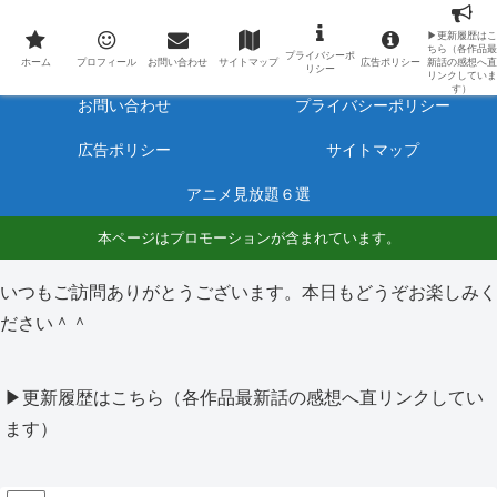
最新アニメのあらすじと感想をネタバレ有りで毎日更新しています。
▶更新履歴はこ
ちら（各作品最
プライバシーポ
ホーム
プロフィール
ホーム
プロフィール
お問い合わせ
サイトマップ
広告ポリシー
新話の感想へ直
リシー
リンクしていま
す）
お問い合わせ
プライバシーポリシー
広告ポリシー
サイトマップ
アニメ見放題６選
本ページはプロモーションが含まれています。
いつもご訪問ありがとうございます。本日もどうぞお楽しみく
ださい＾＾
▶更新履歴はこちら（各作品最新話の感想へ直リンクしてい
ます）