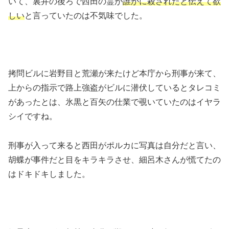
いて、裏井の後ろで西田の霊が
誰かに殺されたと伝えて欲
しい
と言っていたのは不気味でした。
拷問ビルに岩野目と荒瀬が来たけど本庁から刑事が来て、
上からの指示で路上強盗がビルに潜伏しているとタレコミ
があったとは、氷黒と百矢の仕業で覗いていたのはイヤラ
シイですね。
刑事が入って来ると西田がポルカに写真は自分だと言い、
胡蝶が事件だと目をキラキラさせ、細呂木さんが慌てたの
はドキドキしました。