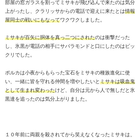
部屋の窓ガラスを割ってミサキが飛び込んで来たのは気分
上がったし、クラリッサからの電話で迎えに来たとは
情報
屋同士の戦いにもなって
ワクワクしました。
ミサキが百矢に胴体を真っ二つにされた
のは衝撃だった
し、氷黒が電話の相手にサバラモンドと口にしたのはビッ
クリでした。
ポルカは小夜からもらった宝石をミサキの種族進化に使
い、一緒に皆を守れる仲間を増やしたいと
ミサキは吸血鬼
として生まれ変わった
けど、自分は元から人で無しだと氷
黒達を追ったのは気分上がりました。
１０年前に両親を殺されてから笑えなくなったミサキは、