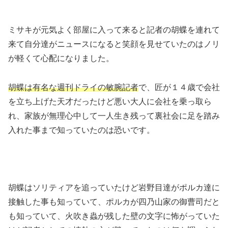
ミサキが元気よく部屋に入って来ると記者の胡蝶を連れて
来て自分達がニュースになると笑顔を見せていたのはノリ
が軽くて心配になりました。
胡蝶は有名な週刊ドライの敏腕記者
で、匠が１４歳で会社
を立ち上げた天才だったけど悪い大人に会社を乗っ取ら
れ、家族が無理心中して一人生き残って裏社会に足を踏み
入れた事まで知っていたのは恐いです。
胡蝶はソリティアを追っていたけど岩野目達がポルカ達に
接触した事も知っていて、ポルカが四乃山家の御曹司だと
も知っていて、火吹き蟲が残した壁の文字に怖がっていた