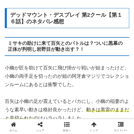
デッドマウント・デスプレイ 第2クール【第１
６話】のネタバレ感想
ミサキの助けに来て百矢とのバトルは？ついに黒幕の
正体が判明し岩野目が動き出す？！
小幽が匠を助けて百矢に飛び掛かり戦いが始まったけど、
小幽の両手足を切ったのが姐の阿牙倉マジリでコレクショ
ンルームにあるとは衝撃でした。
百矢は小幽の足が震えているとバカにし、小幽の稲妻のよ
うな素早い動きは格好良かったけど、
動きは黒雷のままだ
と見切られた
のはハラハラしました。
ホーム
シェア
目次へ
トップ
サイドバー