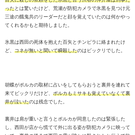
った
とは驚いたけど、荒瀬が防犯カメラで氷黒を見つけ元
三途の餓鬼共のリーダーだと顔を覚えていたのは何かやっ
てくれるかもと期待しました。
氷黒は西田の死体を抱えた百矢とチンピラに絡まれたけ
ど、
コネが無いと聞いて瞬殺した
のはビックリでした。
胡蝶がポルカの取材に占いをしてもらおうと裏井を連れて
来てビックリだけど、
ポルカもミサキも覚えていなくて裏
井が泣いた
のは残念でした。
裏井は肩が重いと言うとポルカが同意したのは緊張した
し、西田が店から慌てて外に出る姿が防犯カメラに映って