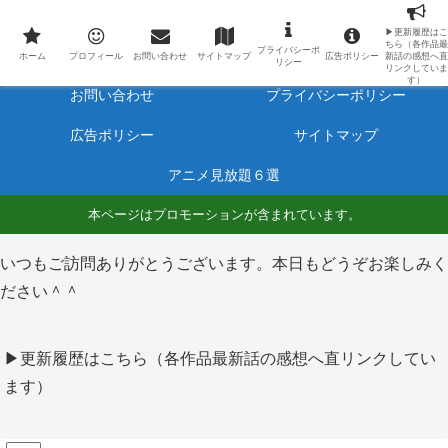
最新アニメのあらすじと感想をネタバレ有りで毎日更新しています。
▶更新履歴はこ
ちら（各作品最
プライバシーポ
ホーム
プロフィール
ホーム
プロフィール
お問い合わせ
サイトマップ
広告ポリシー
新話の感想へ直
リシー
リンクしていま
す）
お問い合わせ
プライバシーポリシー
広告ポリシー
サイトマップ
アニメ見放題６選
本ページはプロモーションが含まれています。
いつもご訪問ありがとうございます。本日もどうぞお楽しみく
ださい＾＾
▶更新履歴はこちら（各作品最新話の感想へ直リンクしてい
ます）