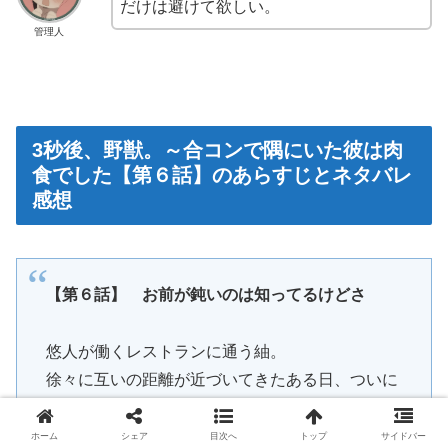
だけは避けて欲しい。
管理人
3秒後、野獣。～合コンで隅にいた彼は肉
食でした【第６話】のあらすじとネタバレ
感想
【第６話】 お前が鈍いのは知ってるけどさ
悠人が働くレストランに通う紬。
徐々に互いの距離が近づいてきたある日、ついに
悠人と二人きりで出かける約束を取り付ける。
しかし浮かれたのも束の間。
ホーム
シェア
目次へ
トップ
サイドバー