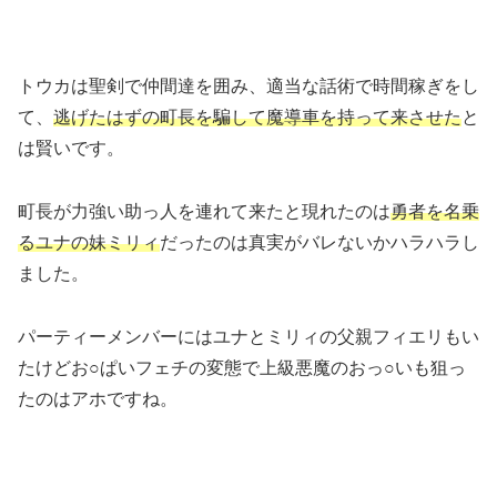
トウカは聖剣で仲間達を囲み、適当な話術で時間稼ぎをし
て、
逃げたはずの町長を騙して魔導車を持って来させた
と
は賢いです。
町長が力強い助っ人を連れて来たと現れたのは
勇者を名乗
るユナの妹ミリィ
だったのは真実がバレないかハラハラし
ました。
パーティーメンバーにはユナとミリィの父親フィエリもい
たけどお○ぱいフェチの変態で上級悪魔のおっ○いも狙っ
たのはアホですね。