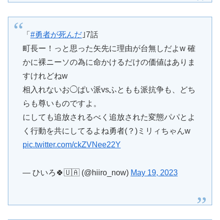
「
#勇者が死んだ
｣7話
町長ー！っと思った矢先に理由が台無しだよw 確
かに裸ニーソの為に命かけるだけの価値はありま
すけれどねw
相入れないお◯ぱい派vsふともも派抗争も、どち
らも尊いものですよ。
にしても追放されるべく追放された変態パパとよ
く行動を共にしてるよね勇者(？)ミリィちゃんw
pic.twitter.com/ckZVNee22Y
— ひいろ🍀🇺🇦 (@hiiro_now)
May 19, 2023