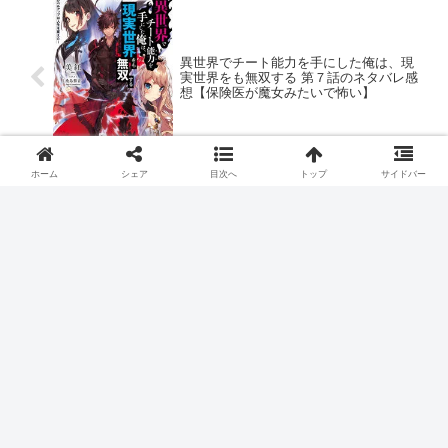
異世界でチート能力を手にした俺は、現
実世界をも無双する 第７話のネタバレ感
想【保険医が魔女みたいで怖い】
ホーム
シェア
目次へ
トップ
サイドバー
魔法少女マジカルデストロイヤーズ 第７
話のネタバレ感想【ようこそ俺の世界
へ】
２０２３年春アニメ
勇者が死んだ
スポンサーリンク