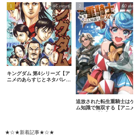
86 views
60 view
キングダム 第4シリーズ【ア
ニメのあらすじとネタバレ感
想まとめ（全話）】
追放された転生重騎士はゲ
ム知識で無双する【アニメ
ネタバレ感想】
★☆★新着記事★☆★