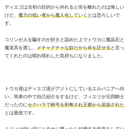
ディエゴは当初の目的から外れると街を離れたのは悔しい
けど、
魔力の低い者から魔人化していく
とは恐ろしいで
す。
コリンが人を騙すのが好きと認めた上でトウカに魔晶石と
魔道具を渡し、
メチャクチャな奴だから命を託せる
と言っ
てくれたのは晴れ晴れした気持ちになりました。
トウカ達はディエゴ達がアジトにしているエルバニアへ向
い、馬車の中で自己紹介をするけど、フィエリが元四騎士
だったのに
セクハラで称号を剥奪され王都から追放された
とは最低です。
ミリィは幼い頃にトウカに勝ったら結婚する約束をしてい