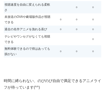
視聴速度を自由に変えられる柔軟
○
○
さ
未放送のOVAや劇場版作品が視聴
○
○
○
できる
過去の名作アニメを漁れる喜び
○
○
○
テレビやワンセグがなくても視聴
○
できる
無料体験できるので得はあっても
○
○
○
損がない
時間に縛られない、のびのび自由で満足できるアニメライ
フが待っています(^^)