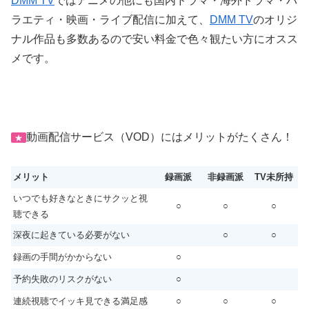
DMM TV
ではアニメの他にも国内ドラマ・海外ドラマ・バ
ラエティ・映画・ライブ配信に加えて、
DMM TV
のオリジ
ナル作品も多数あるので安い料金で色々観たい方にオスス
メです。
動画配信サービス（VOD）にはメリットがたくさん！
★
メリット
録画派
非録画派
TV未所持
いつでも好きなときにサクッと視
○
○
○
聴できる
深夜に起きている必要がない
○
○
録画の手間がかからない
○
予約失敗のリスクがない
○
連続視聴でイッキ見できる満足感
○
○
○