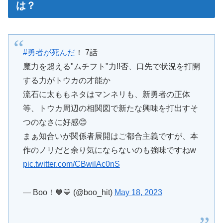
は？
#勇者が死んだ
！ 7話
魔力を超える"ムチフト"力!!否、口先で状況を打開
する力がトウカの才能か
流石に太ももネタはマンネリも、新勇者の正体
等、トウカ周辺の相関図で新たな興味を打出すそ
つのなさに好感😊
まぁ知合いが関係者展開はご都合主義ですが、本
作のノリだと余り気にならないのも強味ですねw
pic.twitter.com/CBwilAc0nS
— Boo！💙💛 (@boo_hit)
May 18, 2023