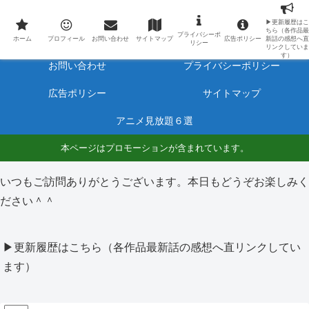
最新アニメのあらすじと感想をネタバレ有りで毎日更新しています。
▶更新履歴はこ
ちら（各作品最
プライバシーポ
ホーム
プロフィール
ホーム
プロフィール
お問い合わせ
サイトマップ
広告ポリシー
新話の感想へ直
リシー
リンクしていま
す）
お問い合わせ
プライバシーポリシー
広告ポリシー
サイトマップ
アニメ見放題６選
本ページはプロモーションが含まれています。
いつもご訪問ありがとうございます。本日もどうぞお楽しみく
ださい＾＾
▶更新履歴はこちら（各作品最新話の感想へ直リンクしてい
ます）