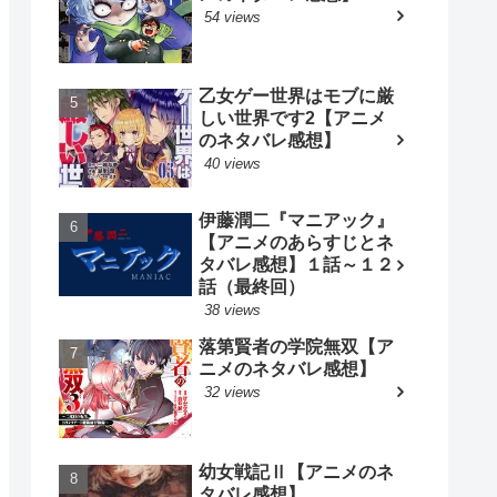
54 views
乙女ゲー世界はモブに厳
しい世界です2【アニメ
のネタバレ感想】
40 views
伊藤潤二『マニアック』
【アニメのあらすじとネ
タバレ感想】１話～１２
話（最終回）
38 views
落第賢者の学院無双【ア
ニメのネタバレ感想】
32 views
幼女戦記Ⅱ【アニメのネ
タバレ感想】