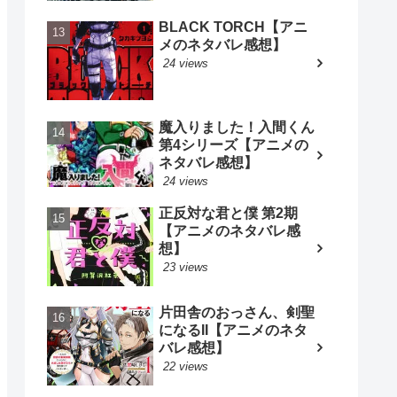
BLACK TORCH【アニ
メのネタバレ感想】
24 views
魔入りました！入間くん
第4シリーズ【アニメの
ネタバレ感想】
24 views
正反対な君と僕 第2期
【アニメのネタバレ感
想】
23 views
片田舎のおっさん、剣聖
になるII【アニメのネタ
バレ感想】
22 views