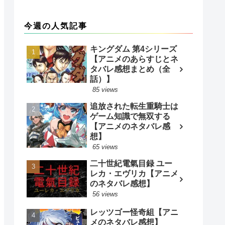
今週の人気記事
キングダム 第4シリーズ
【アニメのあらすじとネ
タバレ感想まとめ（全
話）】
85 views
追放された転生重騎士は
ゲーム知識で無双する
【アニメのネタバレ感
想】
65 views
二十世紀電氣目録 ユー
レカ・エヴリカ【アニメ
のネタバレ感想】
56 views
レッツゴー怪奇組【アニ
メのネタバレ感想】