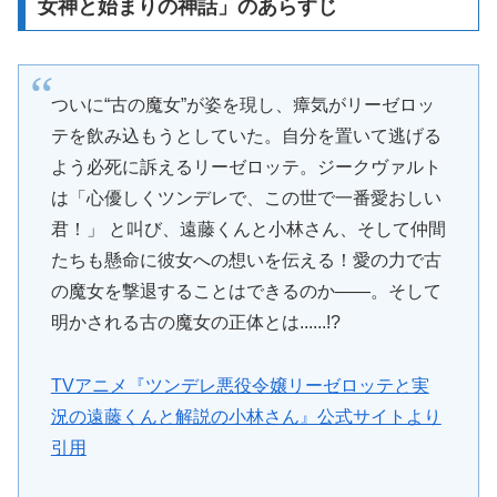
女神と始まりの神話」のあらすじ
ついに“古の魔女”が姿を現し、瘴気がリーゼロッ
テを飲み込もうとしていた。自分を置いて逃げる
よう必死に訴えるリーゼロッテ。ジークヴァルト
は「心優しくツンデレで、この世で一番愛おしい
君！」 と叫び、遠藤くんと小林さん、そして仲間
たちも懸命に彼女への想いを伝える！愛の力で古
の魔女を撃退することはできるのか――。そして
明かされる古の魔女の正体とは......!?
TVアニメ『ツンデレ悪役令嬢リーゼロッテと実
況の遠藤くんと解説の小林さん』公式サイトより
引用