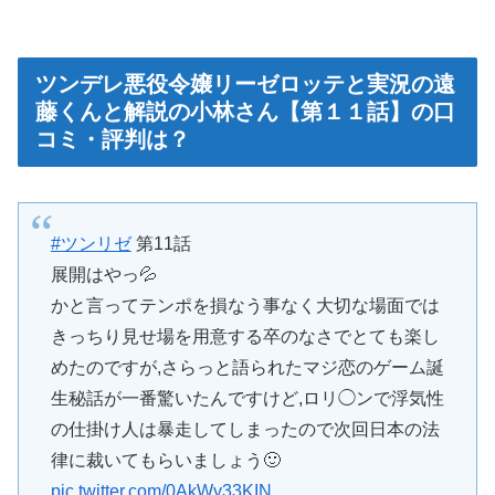
ツンデレ悪役令嬢リーゼロッテと実況の遠
藤くんと解説の小林さん【第１１話】の口
コミ・評判は？
#ツンリゼ
第11話
展開はやっ💦
かと言ってテンポを損なう事なく大切な場面では
きっちり見せ場を用意する卒のなさでとても楽し
めたのですが,さらっと語られたマジ恋のゲーム誕
生秘話が一番驚いたんですけど,ロリ◯ンで浮気性
の仕掛け人は暴走してしまったので次回日本の法
律に裁いてもらいましょう🙂
pic.twitter.com/0AkWy33KIN