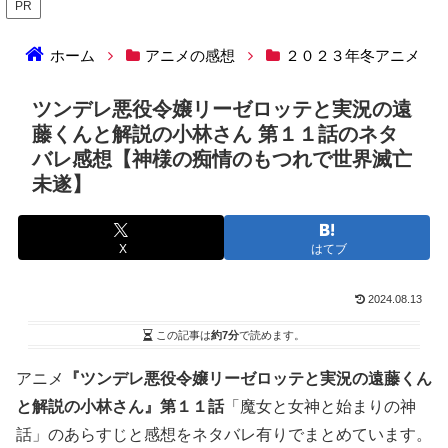
PR
ホーム
アニメの感想
２０２３年冬アニメ
ツンデレ悪役令嬢リーゼロッテと実況の遠
藤くんと解説の小林さん 第１１話のネタ
バレ感想【神様の痴情のもつれで世界滅亡
未遂】
X
はてブ
2024.08.13
この記事は
約7分
で読めます。
アニメ
『ツンデレ悪役令嬢リーゼロッテと実況の遠藤くん
と解説の小林さん』第１１話
「魔女と女神と始まりの神
話」のあらすじと感想をネタバレ有りでまとめています。