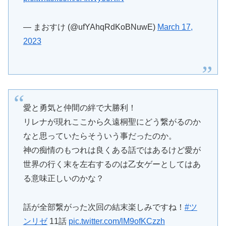
— まおすけ (@ufYAhqRdKoBNuwE)
March 17,
2023
愛と勇気と仲間の絆で大勝利！
リレナが現れここから久遠桐聖にどう繋がるのか
なと思っていたらそういう事だったのか。
神の痴情のもつれは良くある話ではあるけど愛が
世界の行く末を左右するのは乙女ゲーとしてはあ
る意味正しいのかな？
話が全部繋がった次回の結末楽しみですね！
#ツ
ンリゼ
11話
pic.twitter.com/lM9ofKCzzh