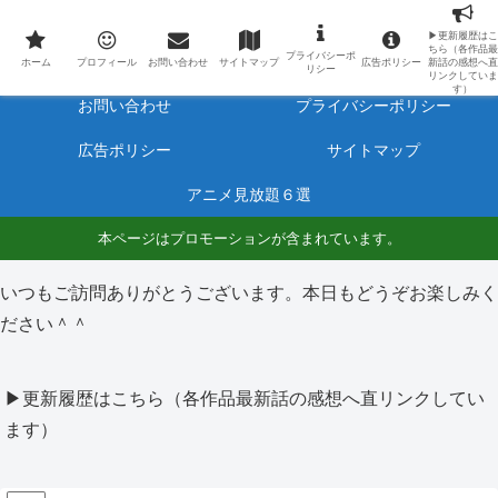
最新アニメのあらすじと感想をネタバレ有りで毎日更新しています。
▶更新履歴はこ
ちら（各作品最
プライバシーポ
ホーム
プロフィール
ホーム
プロフィール
お問い合わせ
サイトマップ
広告ポリシー
新話の感想へ直
リシー
リンクしていま
す）
お問い合わせ
プライバシーポリシー
広告ポリシー
サイトマップ
アニメ見放題６選
本ページはプロモーションが含まれています。
いつもご訪問ありがとうございます。本日もどうぞお楽しみく
ださい＾＾
▶更新履歴はこちら（各作品最新話の感想へ直リンクしてい
ます）