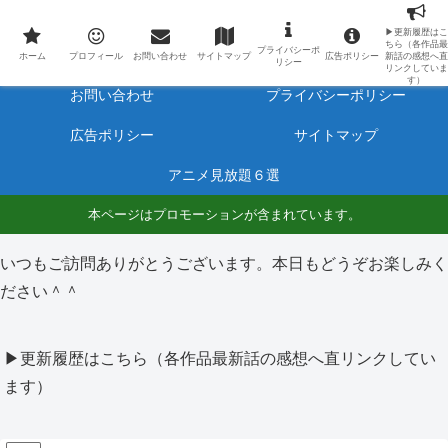
最新アニメのあらすじと感想をネタバレ有りで毎日更新しています。
▶更新履歴はこ
ちら（各作品最
プライバシーポ
ホーム
プロフィール
ホーム
プロフィール
お問い合わせ
サイトマップ
広告ポリシー
新話の感想へ直
リシー
リンクしていま
す）
お問い合わせ
プライバシーポリシー
広告ポリシー
サイトマップ
アニメ見放題６選
本ページはプロモーションが含まれています。
いつもご訪問ありがとうございます。本日もどうぞお楽しみく
ださい＾＾
▶更新履歴はこちら（各作品最新話の感想へ直リンクしてい
ます）