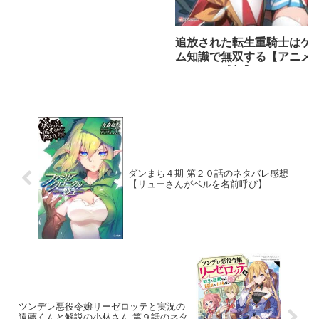
追放された転生重騎士はゲ
ム知識で無双する【アニメ
ネタバレ感想】
ダンまち４期 第２０話のネタバレ感想
【リューさんがベルを名前呼び】
ツンデレ悪役令嬢リーゼロッテと実況の
遠藤くんと解説の小林さん 第９話のネタ