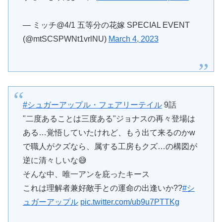
— ミッチ@4/1 五等分の花嫁 SPECIAL EVENT
(@mtSCSPWNt1vrlNU)
March 4, 2023
#シュガーアップル・フェアリーテイル
9話
"二度あることは三度ある"ジョナスの再々登場は
ある…覚悟していたけれど、もう出て来るのかw
で職人がクズなら、属する工房もクズ…の構図が
逆に清々しいな😅
そんな中、唯一アンを庇ったキース
これは理解者兼好敵手との運命の出逢いか??
#シ
ュガーアップル
pic.twitter.com/ub9u7PTTKg