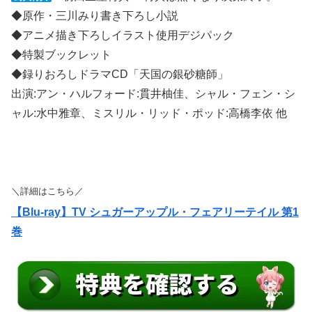
◆原作・三川みり書き下ろし小説
◆アニメ描き下ろしイラスト使用デジパック
◆特製ブックレット
◆録りおろしドラマCD「天国の銀砂糖師」
出演:アン・ハルフォード:貫井柚佳、シャル・フェン・シ
ャル:水中雅章、ミスリル・リッド・ポッド:高橋李依 他
＼詳細はこちら／
【Blu-ray】TV シュガーアップル・フェアリーテイル 第1
巻