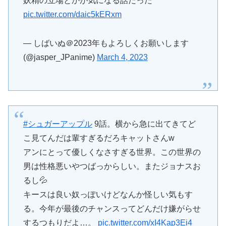
妖精の立場とかが気になる話だった
pic.twitter.com/daic5kERxm
— しばいぬ＠2023年もよろしくお願いします
(@jasper_JPanime)
March 4, 2023
#シュガーアップル
9話。横から急に出てきてど
こ見てんだは輩すぎるだろキャットさんw
アンにとって優しくなさすぎる世界。この世界の
男は性格悪いやつばっからしい。またジョナスお
るし💦
キースは良い奴っぽいけどなんか怪しい気もす
る。今年が最後のチャンスってどんだけ嫌がらせ
するつもりだよ…。
pic.twitter.com/xI4Kap3Ei4