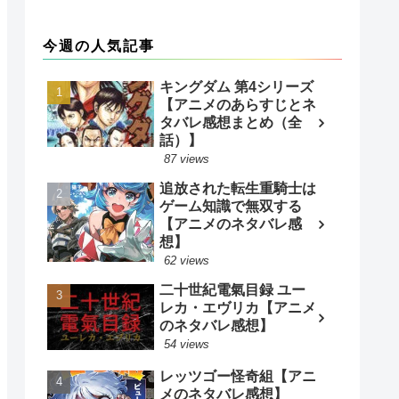
今週の人気記事
キングダム 第4シリーズ
【アニメのあらすじとネ
タバレ感想まとめ（全
話）】
87 views
追放された転生重騎士は
ゲーム知識で無双する
【アニメのネタバレ感
想】
62 views
二十世紀電氣目録 ユー
レカ・エヴリカ【アニメ
のネタバレ感想】
54 views
レッツゴー怪奇組【アニ
メのネタバレ感想】