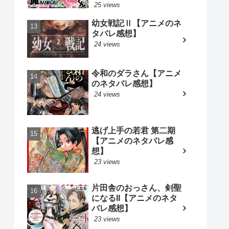
25 views
幼女戦記Ⅱ【アニメのネ
タバレ感想】
24 views
令和のダラさん【アニメ
のネタバレ感想】
24 views
逃げ上手の若君 第二期
【アニメのネタバレ感
想】
23 views
片田舎のおっさん、剣聖
になるII【アニメのネタ
バレ感想】
23 views