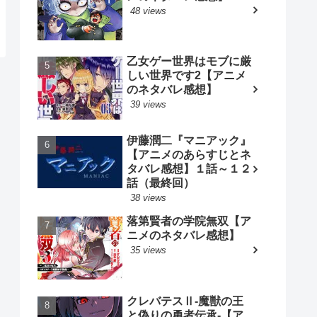
48 views
乙女ゲー世界はモブに厳
しい世界です2【アニメ
のネタバレ感想】
39 views
伊藤潤二『マニアック』
【アニメのあらすじとネ
タバレ感想】１話～１２
話（最終回）
38 views
落第賢者の学院無双【ア
ニメのネタバレ感想】
35 views
クレバテスⅡ-魔獣の王
と偽りの勇者伝承-【ア