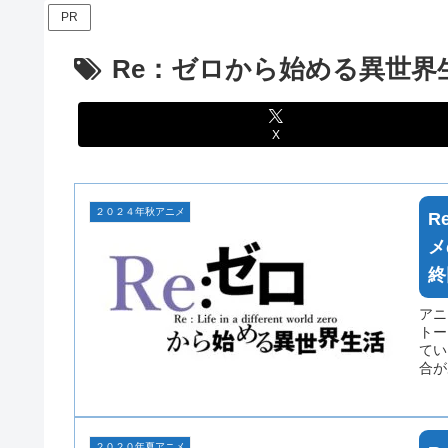
PR
Re：ゼロから始める異世界
X
２０２４年秋アニメ
R
メ
終
アニ
トー
てい
合が
２０２０年夏アニメ