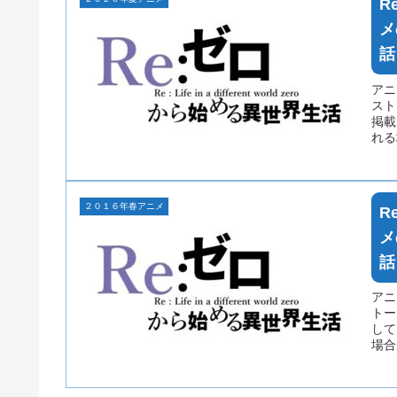
R
メ
話
アニ
スト
掲載
れる
２０１６年春アニメ
R
メ
話
アニ
トー
して
場合