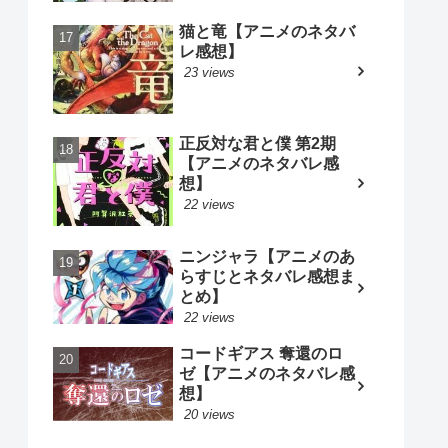
猫と竜【アニメのネタバ
レ感想】
23 views
正反対な君と僕 第2期
【アニメのネタバレ感
想】
22 views
ニンジャラ【アニメのあ
らすじとネタバレ感想ま
とめ】
22 views
コードギアス 奪還のロ
ゼ【アニメのネタバレ感
想】
20 views