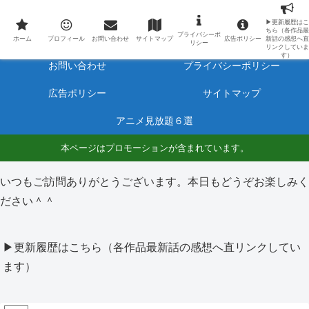
最新アニメのあらすじと感想をネタバレ有りで毎日更新しています。
▶更新履歴はこ
ちら（各作品最
プライバシーポ
ホーム
プロフィール
ホーム
プロフィール
お問い合わせ
サイトマップ
広告ポリシー
新話の感想へ直
リシー
リンクしていま
す）
お問い合わせ
プライバシーポリシー
広告ポリシー
サイトマップ
アニメ見放題６選
本ページはプロモーションが含まれています。
いつもご訪問ありがとうございます。本日もどうぞお楽しみく
ださい＾＾
▶更新履歴はこちら（各作品最新話の感想へ直リンクしてい
ます）