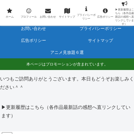
最新アニメのあらすじと感想をネタバレ有りで毎日更新しています。
▶更新履歴はこ
ちら（各作品最
プライバシーポ
ホーム
プロフィール
ホーム
プロフィール
お問い合わせ
サイトマップ
広告ポリシー
新話の感想へ直
リシー
リンクしていま
す）
お問い合わせ
プライバシーポリシー
広告ポリシー
サイトマップ
アニメ見放題６選
本ページはプロモーションが含まれています。
いつもご訪問ありがとうございます。本日もどうぞお楽しみく
ださい＾＾
▶更新履歴はこちら（各作品最新話の感想へ直リンクしてい
ます）