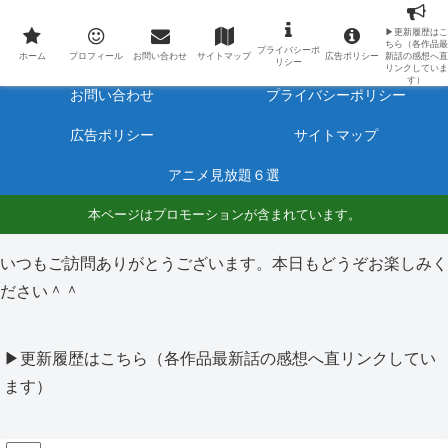
最新アニメのあらすじと感想をネタバレ有りで毎日更新しています。
▶更新履歴はこ
ちら（各作品最
プライバシーポ
ホーム
プロフィール
ホーム
プロフィール
お問い合わせ
サイトマップ
広告ポリシー
新話の感想へ直
リシー
リンクしていま
す）
お問い合わせ
プライバシーポリシー
広告ポリシー
サイトマップ
アニメ見放題６選
本ページはプロモーションが含まれています。
いつもご訪問ありがとうございます。本日もどうぞお楽しみく
ださい＾＾
▶更新履歴はこちら（各作品最新話の感想へ直リンクしてい
ます）