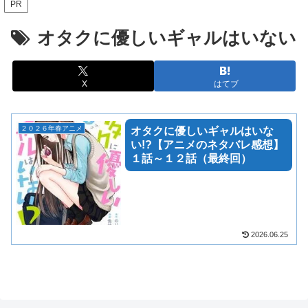
PR
オタクに優しいギャルはいない
X
はてブ
２０２６年春アニメ
オタクに優しいギャルはいな
い!?【アニメのネタバレ感想】
１話～１２話（最終回）
2026.06.25