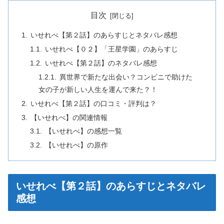
目次
いせれべ【第２話】のあらすじとネタバレ感想
いせれべ【０２】「王星学園」のあらすじ
いせれべ【第２話】のネタバレ感想
異世界で新たな出会い？コンビニで助けた
女の子が新しい人生を運んで来た？！
いせれべ【第２話】の口コミ・評判は？
【いせれべ】の関連情報
【いせれべ】の感想一覧
【いせれべ】の原作
いせれべ【第２話】のあらすじとネタバレ
感想