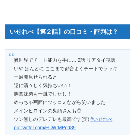
いせれべ【第２話】の口コミ・評判は？
異世界でチート能力を手に… 2話 リアタイ視聴
いや ほんとに ここまで都合よくチートでラッキ
ー展開見せられると
逆に清々しく気持ちいい！
胸糞妹弟も一蹴でしたし！
めっちゃ画面にツッコミながら笑いました
メインヒロインの鬼頭さんも◎
ツン無しのデレデレも最高です(笑)
#いせれべ
pic.twitter.com/FCWrMPcd89