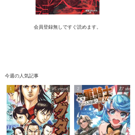
会員登録無しですぐ読めます。
今週の人気記事
95 views
77 view