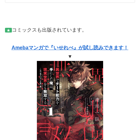
コミックスも出版されています。
★
Amebaマンガで『いせれべ』が試し読みできます！
▼