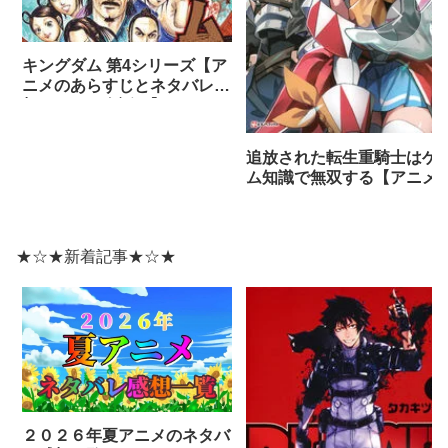
キングダム 第4シリーズ【ア
ニメのあらすじとネタバレ感
想まとめ（全話）】
追放された転生重騎士はゲ
ム知識で無双する【アニメ
ネタバレ感想】
★☆★新着記事★☆★
２０２６年夏アニメのネタバ