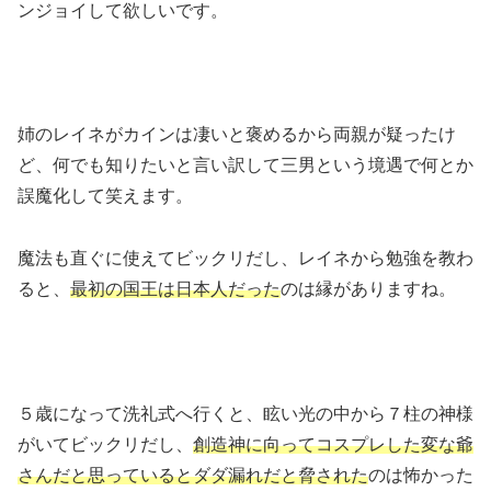
ンジョイして欲しいです。
姉のレイネがカインは凄いと褒めるから両親が疑ったけ
ど、何でも知りたいと言い訳して三男という境遇で何とか
誤魔化して笑えます。
魔法も直ぐに使えてビックリだし、レイネから勉強を教わ
ると、
最初の国王は日本人だった
のは縁がありますね。
５歳になって洗礼式へ行くと、眩い光の中から７柱の神様
がいてビックリだし、
創造神に向ってコスプレした変な爺
さんだと思っているとダダ漏れだと脅された
のは怖かった