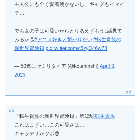
主人公にも全く愛着湧かないし、ギャグもイマイ
チ…
でも女の子は可愛いからとりあえずもう1話見て
みるか🤔
#アニメ好きと繋がりたい
#転生貴族の
異世界冒険録
pic.twitter.com/c5zyO46w78
— 50迄にセミリタイア (@kotahinshi)
April 3,
2023
「転生貴族の異世界冒険録」第1話
#転生貴族
これはまずい…この可愛さは…
キャラデザがツボ😳