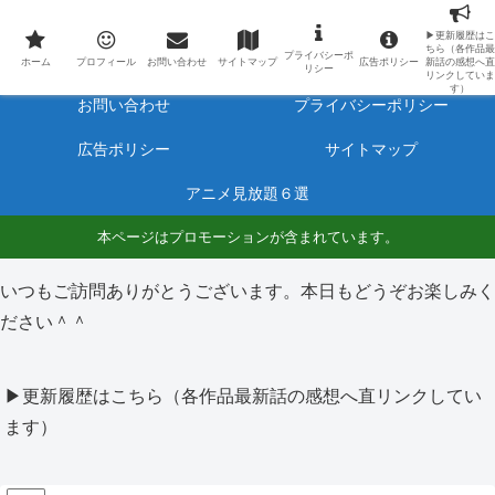
最新アニメのあらすじと感想をネタバレ有りで毎日更新しています。
▶更新履歴はこ
ちら（各作品最
プライバシーポ
ホーム
プロフィール
ホーム
プロフィール
お問い合わせ
サイトマップ
広告ポリシー
新話の感想へ直
リシー
リンクしていま
す）
お問い合わせ
プライバシーポリシー
広告ポリシー
サイトマップ
アニメ見放題６選
本ページはプロモーションが含まれています。
いつもご訪問ありがとうございます。本日もどうぞお楽しみく
ださい＾＾
▶更新履歴はこちら（各作品最新話の感想へ直リンクしてい
ます）