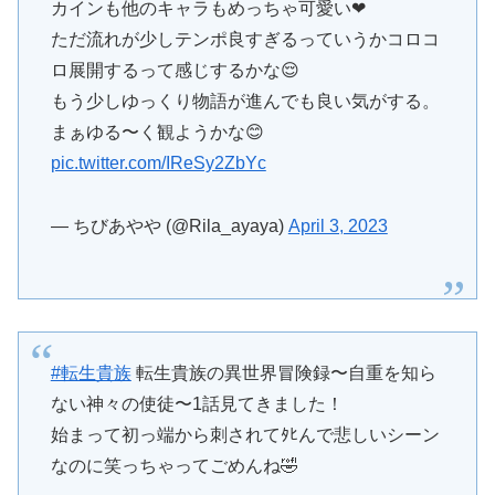
カインも他のキャラもめっちゃ可愛い❤
ただ流れが少しテンポ良すぎるっていうかコロコ
ロ展開するって感じするかな😌
もう少しゆっくり物語が進んでも良い気がする。
まぁゆる〜く観ようかな😊
pic.twitter.com/IReSy2ZbYc
— ちびあやや (@Rila_ayaya)
April 3, 2023
#転生貴族
転生貴族の異世界冒険録〜自重を知ら
ない神々の使徒〜1話見てきました！
始まって初っ端から刺されてﾀﾋんで悲しいシーン
なのに笑っちゃってごめんね🤣