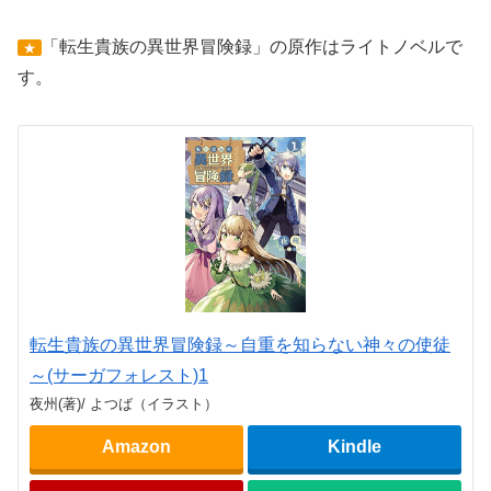
「転生貴族の異世界冒険録」の原作はライトノベルで
★
す。
転生貴族の異世界冒険録～自重を知らない神々の使徒
～(サーガフォレスト)1
夜州(著)/ よつば（イラスト）
Amazon
Kindle