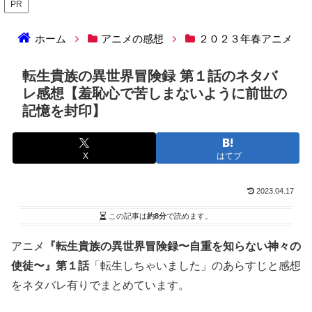
PR
ホーム
アニメの感想
２０２３年春アニメ
転生貴族の異世界冒険録 第１話のネタバ
レ感想【羞恥心で苦しまないように前世の
記憶を封印】
X
はてブ
2023.04.17
この記事は
約8分
で読めます。
アニメ
『転生貴族の異世界冒険録〜自重を知らない神々の
使徒〜』第１話
「転生しちゃいました」のあらすじと感想
をネタバレ有りでまとめています。