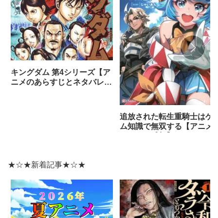
キングダム 第4シリーズ【ア
ニメのあらすじとネタバレ感
想まとめ（全話）】
追放された転生重騎士はゲ
ム知識で無双する【アニメ
ネタバレ感想】
★☆★新着記事★☆★