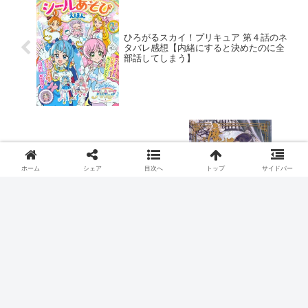
ひろがるスカイ！プリキュア 第４話のネ
タバレ感想【内緒にすると決めたのに全
部話してしまう】
魔道祖師 完結編 第８話のネタバレ感想
【母との待ち合わせ場所で待ち続けた】
ホーム
シェア
目次へ
トップ
サイドバー
２０２２年秋アニメ
不滅のあなたへ
スポンサーリンク