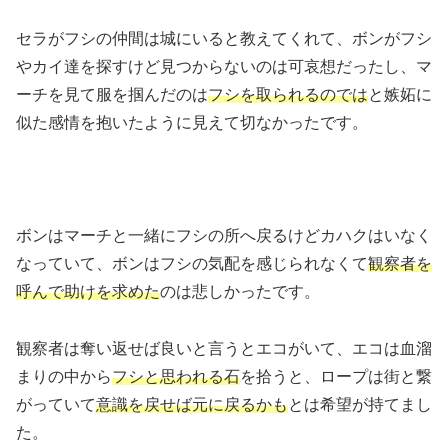
セラがフシの仲間は城にいると教えてくれて、ボンがフシ
やカイ達を探すけど見つからないのは可哀想だったし、マ
ーチを見て服を掴んだのは
フシを取られるのでは
と嫉妬に
似た感情を抱いたように見えて切なかったです。
ボンはマーチと一緒にフシの所へ戻るけどカハクはいなく
なっていて、ボンはフシの気配を感じられなくて
観察者を
呼んで助けを求めた
のは悲しかったです。
観察者は奪い返せば良いと言うとエコがいて、エコは血溜
まりの中から
フシと思われる石
を拾うと、ロープは街と繋
がっていて
意識を戻せば元に戻るかも
とは希望が持てまし
た。