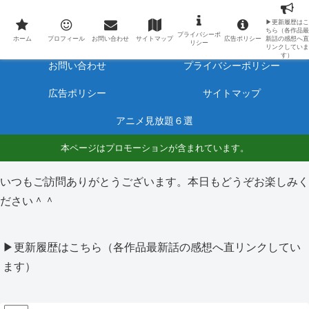
最新アニメのあらすじと感想をネタバレ有りで毎日更新しています。
▶更新履歴はこ
ちら（各作品最
プライバシーポ
ホーム
プロフィール
ホーム
プロフィール
お問い合わせ
サイトマップ
広告ポリシー
新話の感想へ直
リシー
リンクしていま
す）
お問い合わせ
プライバシーポリシー
広告ポリシー
サイトマップ
アニメ見放題６選
本ページはプロモーションが含まれています。
いつもご訪問ありがとうございます。本日もどうぞお楽しみく
ださい＾＾
▶更新履歴はこちら（各作品最新話の感想へ直リンクしてい
ます）