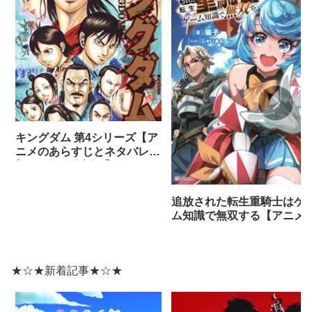
キングダム 第4シリーズ【ア
ニメのあらすじとネタバレ感
想まとめ（全話）】
追放された転生重騎士はゲ
ム知識で無双する【アニメ
ネタバレ感想】
★☆★新着記事★☆★