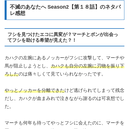
不滅のあなたへ Season2【第１８話】のネタバ
レ感想
フシを見つけたエコに異変が？マーチとボンが出会っ
てフシを助ける希望が見えた？！
カハクの左腕にあるノッカーがフシに攻撃して、マーチや
馬が阻止しようとし、
カハクも自分の左腕に刃物を振り下
ろした
のは痛々しくて見ていられなかったです。
やっとノッカーを分離できた
けど逃げられてしまって残念
だし、カハクが血まみれで泣きながら謝るのは可哀想でし
た。
マーチも何年も待ってやっとフシに会えたのに、マーチを