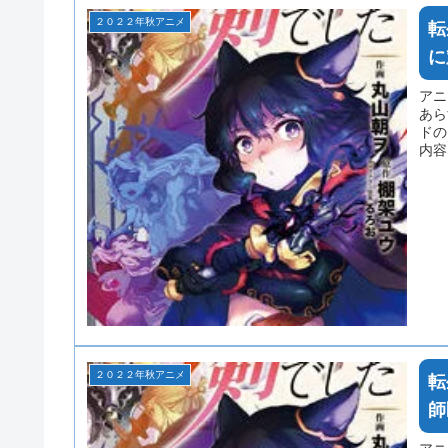
２０２２年秋アニメ
転
に
アニ
あら
ドの
内容
のネ
２０２２年秋アニメ
転
師