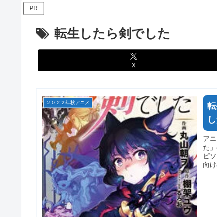
PR
転生したら剣でした
X
２０２２年秋アニメ
転
し
アニ
た」
ピソ
向け
は多
い。