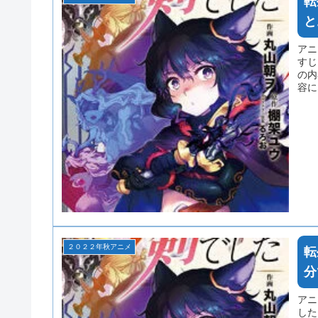
転
と
アニ
すじ
の内
容に
ネタ
２０２２年秋アニメ
転
分
アニ
した