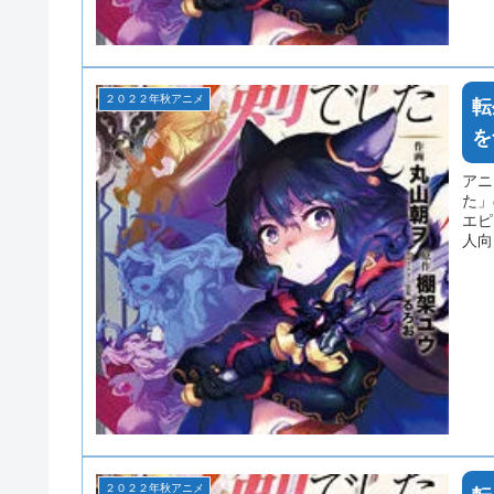
２０２２年秋アニメ
転
を
アニ
た」
エピ
人向
には
い。
２０２２年秋アニメ