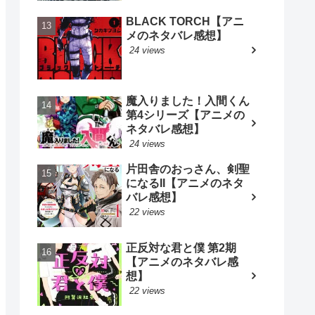
BLACK TORCH【アニ
メのネタバレ感想】
24 views
魔入りました！入間くん
第4シリーズ【アニメの
ネタバレ感想】
24 views
片田舎のおっさん、剣聖
になるII【アニメのネタ
バレ感想】
22 views
正反対な君と僕 第2期
【アニメのネタバレ感
想】
22 views