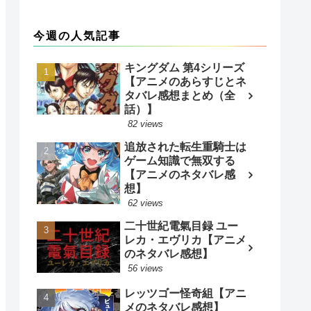
今週の人気記事
キングダム 第4シリーズ
【アニメのあらすじとネ
タバレ感想まとめ（全
話）】
82 views
追放された転生重騎士は
ゲーム知識で無双する
【アニメのネタバレ感
想】
62 views
二十世紀電氣目録 ユー
レカ・エヴリカ【アニメ
のネタバレ感想】
56 views
レッツゴー怪奇組【アニ
メのネタバレ感想】