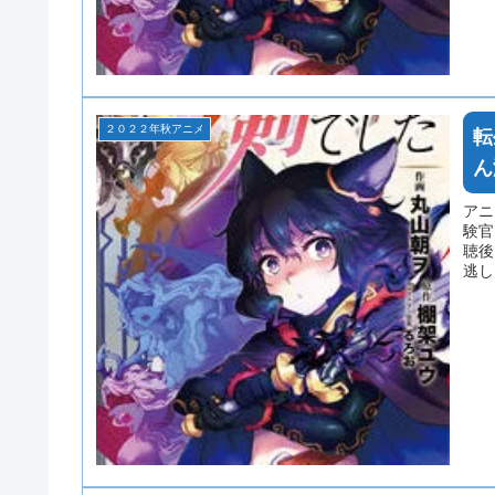
２０２２年秋アニメ
転
ん
アニ
験官
聴後
逃し
想本
くだ