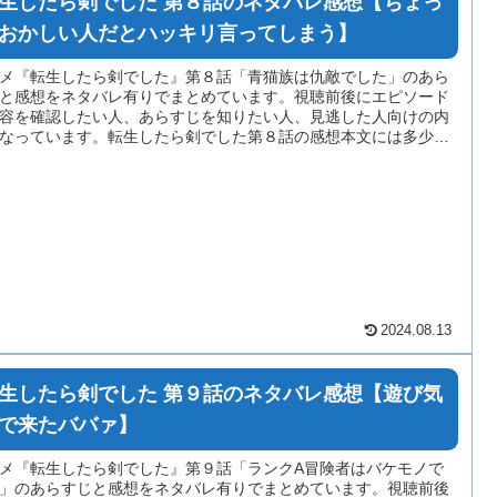
生したら剣でした 第８話のネタバレ感想【ちょっ
おかしい人だとハッキリ言ってしまう】
メ『転生したら剣でした』第８話「青猫族は仇敵でした」のあら
と感想をネタバレ有りでまとめています。視聴前後にエピソード
容を確認したい人、あらすじを知りたい人、見逃した人向けの内
なっています。転生したら剣でした第８話の感想本文には多少の
バレが含まれている場合がありますのでご注意ください。
2024.08.13
生したら剣でした 第９話のネタバレ感想【遊び気
で来たババァ】
メ『転生したら剣でした』第９話「ランクA冒険者はバケモノで
」のあらすじと感想をネタバレ有りでまとめています。視聴前後