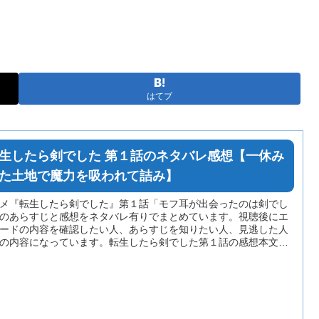
はてブ
生したら剣でした 第１話のネタバレ感想【一休み
た土地で魔力を吸われて詰み】
メ『転生したら剣でした』第１話「モフ耳が出会ったのは剣でし
のあらすじと感想をネタバレ有りでまとめています。視聴後にエ
ードの内容を確認したい人、あらすじを知りたい人、見逃した人
の内容になっています。転生したら剣でした第１話の感想本文に
少のネタバレが含まれている場合がありますのでご注意くださ