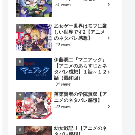
51 views
乙女ゲー世界はモブに厳
しい世界です2【アニメ
のネタバレ感想】
40 views
伊藤潤二『マニアック』
【アニメのあらすじとネ
タバレ感想】１話～１２
話（最終回）
34 views
落第賢者の学院無双【ア
ニメのネタバレ感想】
30 views
幼女戦記Ⅱ【アニメのネ
タバレ感想】