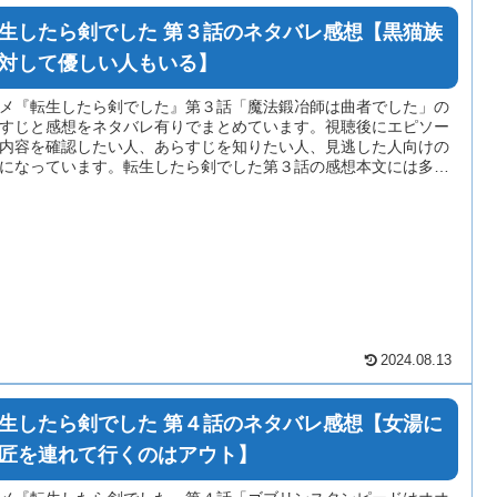
生したら剣でした 第３話のネタバレ感想【黒猫族
対して優しい人もいる】
メ『転生したら剣でした』第３話「魔法鍛冶師は曲者でした」の
すじと感想をネタバレ有りでまとめています。視聴後にエピソー
内容を確認したい人、あらすじを知りたい人、見逃した人向けの
になっています。転生したら剣でした第３話の感想本文には多少
タバレが含まれている場合がありますのでご注意ください。
2024.08.13
生したら剣でした 第４話のネタバレ感想【女湯に
匠を連れて行くのはアウト】