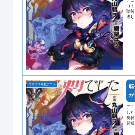
アニ
ゴト
聴後
逃し
想本
くだ
２０２２年秋アニメ
転
が
アニ
した
視聴
見逃
感想
意く