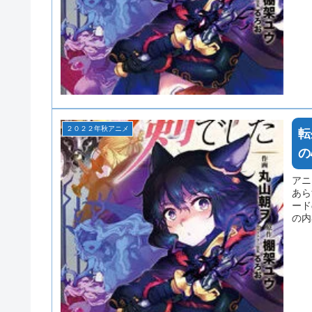
２０２２年秋アニメ
転
の
アニ
あら
ード
の内
少の