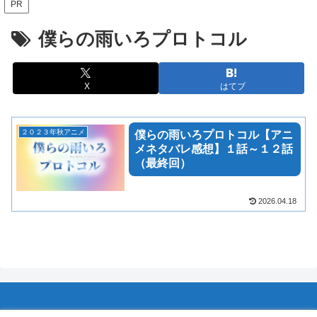
PR
僕らの雨いろプロトコル
X
はてブ
２０２３年秋アニメ
僕らの雨いろプロトコル【アニ
メネタバレ感想】１話～１２話
（最終回）
2026.04.18