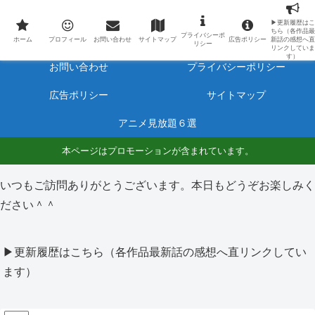
最新アニメのあらすじと感想をネタバレ有りで毎日更新しています。
▶更新履歴はこ
ちら（各作品最
プライバシーポ
ホーム
プロフィール
ホーム
プロフィール
お問い合わせ
サイトマップ
広告ポリシー
新話の感想へ直
リシー
リンクしていま
す）
お問い合わせ
プライバシーポリシー
広告ポリシー
サイトマップ
アニメ見放題６選
本ページはプロモーションが含まれています。
いつもご訪問ありがとうございます。本日もどうぞお楽しみく
ださい＾＾
▶更新履歴はこちら（各作品最新話の感想へ直リンクしてい
ます）