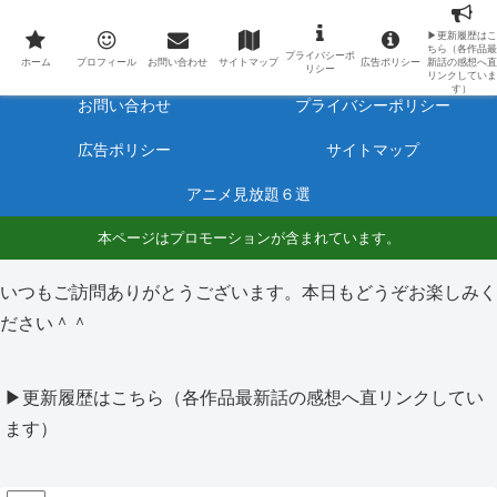
最新アニメのあらすじと感想をネタバレ有りで毎日更新しています。
▶更新履歴はこ
ちら（各作品最
プライバシーポ
ホーム
プロフィール
ホーム
プロフィール
お問い合わせ
サイトマップ
広告ポリシー
新話の感想へ直
リシー
リンクしていま
す）
お問い合わせ
プライバシーポリシー
広告ポリシー
サイトマップ
アニメ見放題６選
本ページはプロモーションが含まれています。
いつもご訪問ありがとうございます。本日もどうぞお楽しみく
ださい＾＾
▶更新履歴はこちら（各作品最新話の感想へ直リンクしてい
ます）