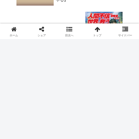
人間不信の冒険者たちが世界を救うよう
です 第１２話（最終回）のネタバレ感想
【オリヴィアの思うツボ】
ホーム
シェア
目次へ
トップ
サイドバー
２０２３年冬アニメ
とんでもスキルで異世界放浪メシ
スポンサーリンク