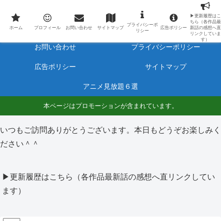
最新アニメのあらすじと感想をネタバレ有りで毎日更新しています。
▶更新履歴はこ
ちら（各作品最
プライバシーポ
ホーム
プロフィール
ホーム
プロフィール
お問い合わせ
サイトマップ
広告ポリシー
新話の感想へ直
リシー
リンクしていま
す）
お問い合わせ
プライバシーポリシー
広告ポリシー
サイトマップ
アニメ見放題６選
本ページはプロモーションが含まれています。
いつもご訪問ありがとうございます。本日もどうぞお楽しみく
ださい＾＾
▶更新履歴はこちら（各作品最新話の感想へ直リンクしてい
ます）