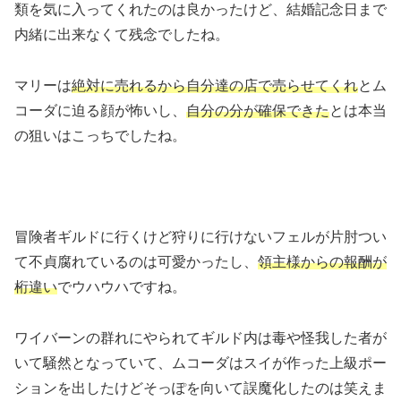
類を気に入ってくれたのは良かったけど、結婚記念日まで
内緒に出来なくて残念でしたね。
マリーは
絶対に売れるから自分達の店で売らせてくれ
とム
コーダに迫る顔が怖いし、
自分の分が確保できた
とは本当
の狙いはこっちでしたね。
冒険者ギルドに行くけど狩りに行けないフェルが片肘つい
て不貞腐れているのは可愛かったし、
領主様からの報酬が
桁違い
でウハウハですね。
ワイバーンの群れにやられてギルド内は毒や怪我した者が
いて騒然となっていて、ムコーダはスイが作った上級ポー
ションを出したけどそっぽを向いて誤魔化したのは笑えま