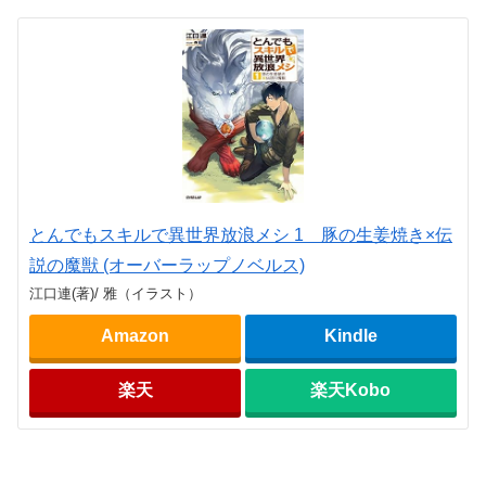
とんでもスキルで異世界放浪メシ 1 豚の生姜焼き×伝
説の魔獣 (オーバーラップノベルス)
江口連(著)/ 雅（イラスト）
Amazon
Kindle
楽天
楽天Kobo