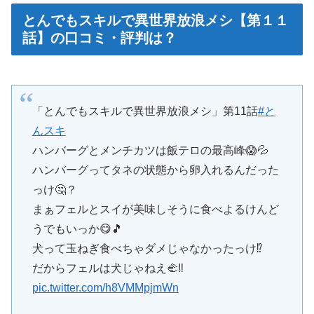
とんでもスキルで異世界放浪メシ【第１１
話】の口コミ・評判は？
「とんでもスキルで異世界放浪メシ」第11話
#と
んスキ
ハンバーグとメンチカツは飯テロの最高峰😱💦
ハンバーグってタネの状態から卵入れるんだった
っけ🤔？
まぁフェルとスイが美味しそうに食べよるけんど
うでもいっか😋🎵
犬って玉ねぎ食べちゃダメじゃなかったっけ⁉️
だからフェルは犬じゃねえ🫲‼️
pic.twitter.com/h8VMMpjmWn