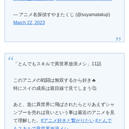
— アニメ名探偵すやまたくじ (@suyamatakuji)
March 22, 2023
「とんでもスキルで異世界放浪メシ」11話
このアニメの戦闘は無双するから好き🔥
特にスイの成長は親目線で見てしまう🤔
あと、急に異世界に飛ばされたらとりあえずシャ
ンプーを売れば良いという事は最近のアニメを見
て理解した。
#アニメ好きと繋がりたい
#とんで
もスキルで異世界放浪メシ
pic.twitter.com/Jukz1GGGSp