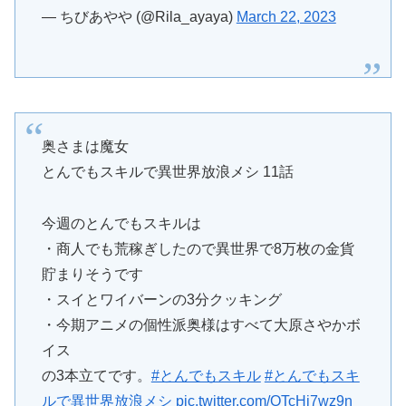
— ちびあやや (@Rila_ayaya)
March 22, 2023
奥さまは魔女
とんでもスキルで異世界放浪メシ 11話
今週のとんでもスキルは
・商人でも荒稼ぎしたので異世界で8万枚の金貨
貯まりそうです
・スイとワイバーンの3分クッキング
・今期アニメの個性派奥様はすべて大原さやかボ
イス
の3本立てです。
#とんでもスキル
#とんでもスキ
ルで異世界放浪メシ
pic.twitter.com/OTcHj7wz9n