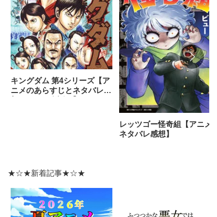
キングダム 第4シリーズ【ア
ニメのあらすじとネタバレ感
想まとめ（全話）】
レッツゴー怪奇組【アニメ
ネタバレ感想】
★☆★新着記事★☆★