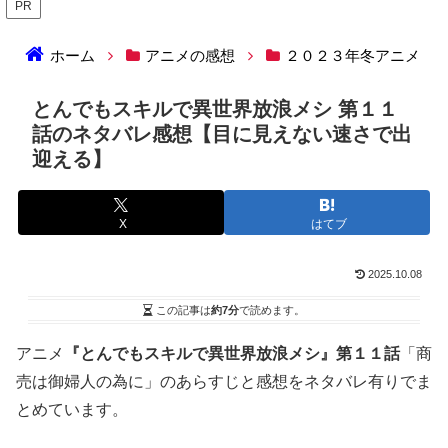
PR
ホーム
アニメの感想
２０２３年冬アニメ
とんでもスキルで異世界放浪メシ 第１１
話のネタバレ感想【目に見えない速さで出
迎える】
X
はてブ
2025.10.08
この記事は
約7分
で読めます。
アニメ
『とんでもスキルで異世界放浪メシ』第１１話
「商
売は御婦人の為に」のあらすじと感想をネタバレ有りでま
とめています。